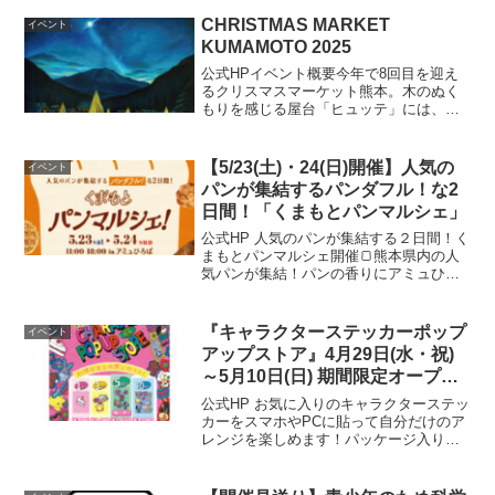
CHRISTMAS MARKET
イベント
KUMAMOTO 2025
公式HPイベント概要今年で8回目を迎え
るクリスマスマーケット熊本。木のぬく
もりを感じる屋台「ヒュッテ」には、温
かい料理やホットワイン、かわいい雑貨
が並びます。会場には熊本産の竹を使っ
た竹あかりが灯り、やさしい光に包まれ
【5/23(土)・24(日)開催】人気の
イベント
た心温まる空間が広がり...
パンが集結するパンダフル！な2
日間！「くまもとパンマルシェ」
公式HP 人気のパンが集結する２日間！く
まもとパンマルシェ開催🍞熊本県内の人
気パンが集結！パンの香りにアミュひろ
ばが包まれる“パンダフル”な２日間です。
【 開 催 日 時 】2026年5月23日(土)・24
日(日) 各日11:00～18:0...
『キャラクターステッカーポップ
イベント
アップストア』4月29日(水・祝)
～5月10日(日) 期間限定オープ
ン！＠アミュプラザくまもと 5F
公式HP お気に入りのキャラクターステッ
カーをスマホやPCに貼って自分だけのア
レンジを楽しめます！パッケージ入りな
のでプチギフトとしてもおすすめです！
お得なセット販売もあります。開催場所
はこちら▼ 公式HP