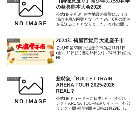
【開催見送り】青少年のため科学
イベント
の祭典熊本大会2026
公式HP令和8年熊本地震の影響により会
場の使用が困難となったため、8月の開催
を見送ることとなりました。今後の開催
については大会HPをご確認ください（外
部リンク）お問い合わせ青少年のための
科学の祭典 熊本大会 事務局 Tel：096-
2024年 鶴屋百貨店 大道産子市
イベント
363-...
公式HP第56回 大道産子市前期11月1日
(金)～11日(月)後期13日(水)～24日(日)公式
HP
超特急「BULLET TRAIN
イベント
ARENA TOUR 2025-2026
REAL？」
公式HPキョードー西日本HP⇒（外部リ
ンク）ARENA TOUR特設サイト⇒（外部
リンク）開催情報開催日時11月29日（土
曜日）開場 17時00分 開演 18時00分11
月30日（日曜日）開場 15時00分 開演
16時00分開催場所展示ホ...