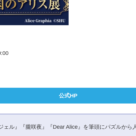
0:00
公式HP
ェル』『朧咲夜』『Dear Alice』を筆頭にパズルか