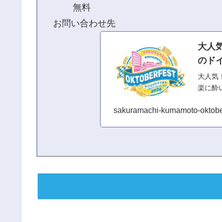
無料
お問い合わせ先
大人
のドイ
大人気
楽に酔い
sakuramachi-kumamoto-oktob