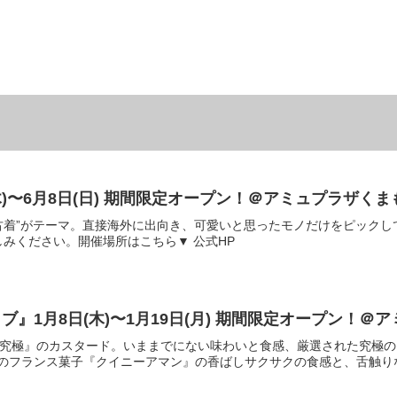
(木)〜6月8日(日) 期間限定オープン！＠アミュプラザくまも
な古着”がテーマ。直接海外に出向き、可愛いと思ったモノだけをピック
みください。開催場所はこちら▼ 公式HP
』1月8日(木)〜1月19日(月) 期間限定オープン！＠ア
は『究極』のカスタード。いままでにない味わいと食感、厳選された究極
人気のフランス菓子『クイニーアマン』の香ばしサクサクの食感と、舌触りなめ