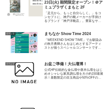
23日(火) 期間限定オープン！＠ア
ミュプラザくまもと 2F
「足元から、もっと自分らしく。」をコ
ンセプトに、神戸の靴メーカーが手掛け
るブランド「神戸洋靴店」。豊富なサイ
ズ展開とカスタムオーダーで、一人ひと
りの足にフィットする理想の一足を提案
します。POP UPでは、3D測定器で足を
まちなか Show Time 2024
イベント
計測し、専門スタッ...
「WEEKEND SHOW TIME」でお馴染み
の秋月勇輝さんをはじめとするアーティ
ストが揃うスペシャルコンサートです。
ご鑑賞は無料、ぜひ会場にお越し下さい
ませ！
お盆ご準備！大仏壇博！
イベント
公式HP伝統的な金仏壇や唐木仏壇をはじ
めオシャレな家具調仏壇を大小約150基展
示！基数限定の目玉商品や50%OFFの商
品など、年に一度のお盆前の大特価でご
案内！お墓の無料相談コーナーも設置し
ております。是非ご来場ください。（外
部リンク）開催...