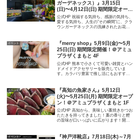
ガーデネックス）』3月15日
(日)〜4月12日(日) 期間限定オープ
ン！＠アミュプラザくまもと 1F
公式HP 祝福する気持ち、感謝の気持ち、
愛する気持ち、人生の”その瞬間”に、クラ
ウンガーデネックスの洗練されたお花た
ちが寄り添います。開催場所はこちら▼
公式HP
『merry shop』5月9日(金)〜5月
イベント
25日(日) 期間限定開催！＠アミュ
プラザくまもと 4F
公式HP 熊本で小さくて可愛い雑貨とハン
ドメイドアクセサリーを販売していま
す。カラバリ豊富で推し活にもおすすめ
です！開催場所はこちら▼ 公式HP
『高知の魚家さん』5月12日
イベント
(火)〜5月25日(月) 期間限定オープ
ン！＠アミュプラザくまもと 1F
公式HP 高知から、美味しい藁焼きかつお
たたきを持ってきました！藁の香りと鰹
の旨味が口いっぱいに広がります！開催
場所はこちら▼ 公式HP
『神戸洋靴店』7月18日(木)～7月
イベント