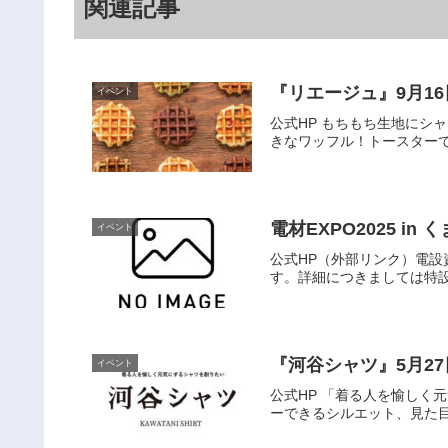
関連記事
イベント
公式HP もちもち生地に
きなワッフル！トースターで
電材EXPO202
イベント
公式HP（外部リンク）電設
す。詳細につきましては特設
『河谷シャツ』5月27
イベント
公式HP 「着る人を愉し
ーできるシルエット、見た目