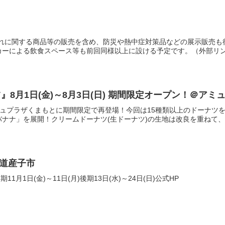
それに関する商品等の販売を含め、防災や熱中症対策品などの展示販売も
ーによる飲食スペース等も前回同様以上に設ける予定です。（外部リンク
8月1日(金)～8月3日(日) 期間限定オープン！＠アミュ
ミュプラザくまもとに期間限定で再登場！今回は15種類以上のドーナツ
ナナ」を展開！クリームドーナツ(生ドーナツ)の生地は改良を重ねて、前
大道産子市
11月1日(金)～11日(月)後期13日(水)～24日(日)公式HP