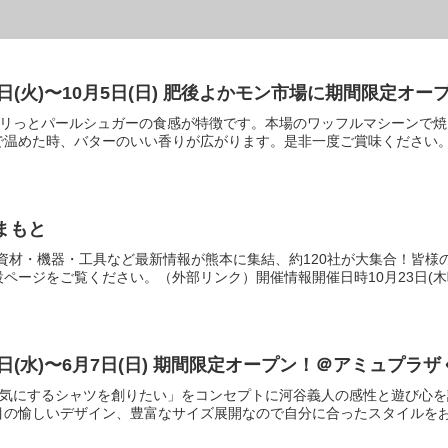
『リエージュ』9月16日(火)〜10月5日(日) 肥後よかモン市場に期間限
シャリっとパールシュガーの食感が特徴です。本場のワッフルマシーンで
温めた時、バターのいい香りが広がります。是非一度ご賞味ください。開
5 in くまもと
資材・機器・工具など最新情報が熊本に集結、約120社が大集合！皆
ページをご覧ください。（外部リンク）開催情報開催日時10月23日(木曜
日(水)〜6月7日(日) 期間限定オープン！＠アミュプラザく
く元気にするシャツを創りたい」をコンセプトに河谷義人の感性と遊び心
の愉しいデザイン、豊富なサイズ展開なので自分に合ったスタイルをお選