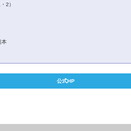
・2）
熊本
公式HP