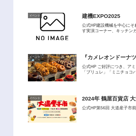
建機EXPO2025
イベント
公式HP建設機械を中心に
す実演コーナー、キッチンカ
『カメレオンドーナツ』
イベント
公式HP ご好評につき、ア
「ブリュレ」「ミニチョコバ
2024年 鶴屋百貨店 
イベント
公式HP第56回 大道産子市前期