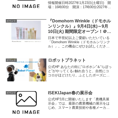
情報開催日時2027年1月23日(土曜日) 開
場：16時00分 開演：17時00分2027年1
月24日(日曜日) 開場：16時00分 開
演：17時00分開催場所展示ホールABCⅮ
入場一般有料お問い合わせ...
『Domohorn Wrinkle（ドモホル
イベント
ンリンクル）』9月4日(水)～9月
10日(火) 期間限定オープン！＠ア
ミュプラザくまもと 2F
日本で半世紀以上ご愛顧いただいている
「Domohorn Wrinkle（ドモホルンリンク
ル）」。この機会にぜひお試しくださ
い。【期間】9月4日(水)～9月10日(火)
【場所】アミュプラザくまもと 2F 北側
下りエスカレーター前公式HP
ロボットプラネット
イベント
公式HP あなたの街に“ロボホン”＆“らぼっ
と”がやってくる♪触れ合うと、自然にコ
コロがほどけたり。ふとしたポーズに、
クスッと笑顔が生まれたり。いまこの時
をともにするパートナーとして、家族と
して。家に帰ることや、お出かけがちょ
っとワクワクし...
ISEKIJapan春の展示会
イベント
公式HP3月に開催いたします「農機具展
示会」では、最新の農業機械の展示をは
じめ、スマート農業技術や各種メーカー
から専門スタッフによる相談等、導入を
ご検討中の皆さまに役立つ情報を幅広く