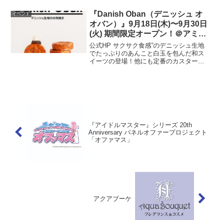
ご提供いたします。農業機械の更新・効
率化をお考えの皆さまは...
『Danish Oban（デニッシュ オ
イベント
オバン）』9月18日(木)〜9月30日
(火) 期間限定オープン！＠アミュ
プラザくまもと 1F
公式HP サクサク食感”のデニッシュ生地
でたっぷりのあんこと白玉を包んだ和ス
イーツの登場！他にも定番のカスタード
や期間限定フレーバーもお楽しみいただ
けます。開催場所はこちら▼ 公式HP
『アイドルマスター』シリーズ 20th
Anniversary パネルオファープロジェクト
「オファマス」
アクアブーケ