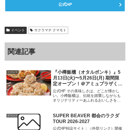
公式HP
イベント
サクラマチ クマモト
関連記事
『小樽飯櫃（オタルボンキ）』5
イベント
月13日(火)〜5月26日(月) 期間限
定オープン！＠アミュプラザくま
もと 1F
公式HP その美味しさは、どこか懐かし
い。小樽飯櫃は、伝統を踏襲しながらも
オリジナリティーあふれるおいしさを提
案しています。北海道、小樽の美味しい
水を使い原料と製法にこだわって作り上
げました。四元豚しゅうまい、たこザン
SUPER BEAVER 都会のラクダ
イベント
ギなど北海道の美味しさ...
TOUR 2026‐2027
公式HP特設サイト：（外部リンク）開催