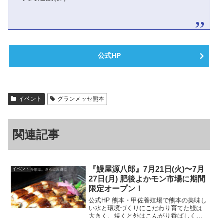
公式HP
イベント
グランメッセ熊本
関連記事
『鰻屋源八郎』7月21日(火)〜7月
イベント
27日(月) 肥後よかモン市場に期間
限定オープン！
公式HP 熊本・甲佐養殖場で熊本の美味し
い水と環境づくりにこだわり育てた鰻は
大きく、焼くと外はこんがり香ばしく、