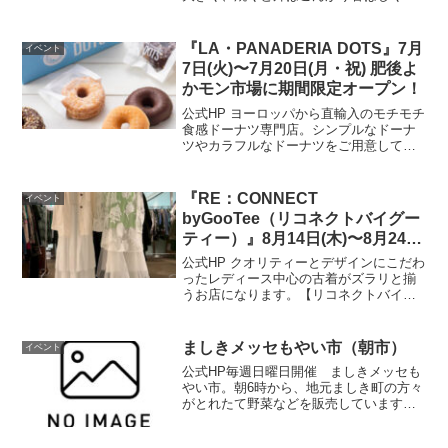
中はふっくら柔らかい。そんな自慢の鰻
を蒲焼きや白焼き、おにぎりにして提供
いたします。今年の土用の丑の日は「鰻
『LA・PANADERIA DOTS』7月
イベント
屋源八郎」で決まり！...
7日(火)〜7月20日(月・祝) 肥後よ
かモン市場に期間限定オープン！
公式HP ヨーロッパから直輸入のモチモチ
食感ドーナツ専門店。シンプルなドーナ
ツやカラフルなドーナツをご用意してお
ります。開催場所はこちら▼ 公式HP
『RE：CONNECT
イベント
byGooTee（リコネクトバイグー
ティー）』8月14日(木)〜8月24日
(日) 期間限定開催！＠アミュプラ
公式HP クオリティーとデザインにこだわ
ザくまもと 4F
ったレディース中心の古着がズラリと揃
うお店になります。【リコネクトバイグ
ーティー】はインポートショップやユー
ズドショップのバイヤーやディレクター
が手掛けた上質古着ショップ。販売コン
ましきメッセもやい市（朝市）
イベント
セプトはサスティナブ...
公式HP毎週日曜日開催 ましきメッセも
やい市。朝6時から、地元ましき町の方々
がとれたて野菜などを販売しています。
朝の散歩がてら、おしゃべりを楽しみに
お出でください。（冬季は、6時30分～