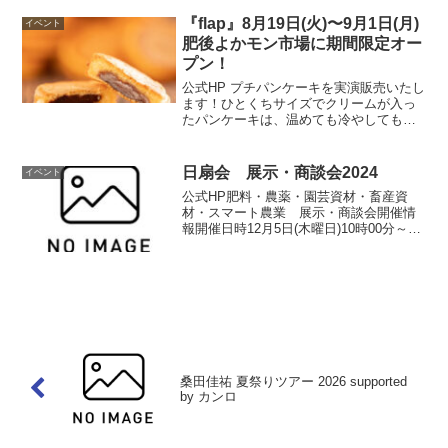
です）開催情報開催日時毎週日曜日 6時
～8時（売切れ...
『flap』8月19日(火)〜9月1日(月)
イベント
肥後よかモン市場に期間限定オー
プン！
公式HP プチパンケーキを実演販売いたし
ます！ひとくちサイズでクリームが入っ
たパンケーキは、温めても冷やしてもお
いしくお召し上がりいただけます。開催
場所はこちら▼ 公式HP
日扇会 展示・商談会2024
イベント
公式HP肥料・農薬・園芸資材・畜産資
材・スマート農業 展示・商談会開催情
報開催日時12月5日(木曜日)10時00分～14
時00分開催場所展示ホールD入場招待者
限定 無料お問い合わせ日扇会 事務局
Tel：096-372-5151公式HP
桑⽥佳祐 夏祭りツアー 2026 supported
by カンロ