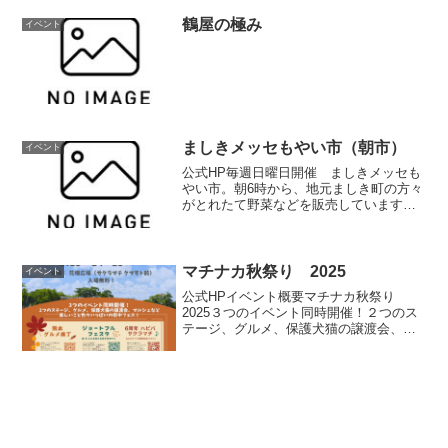
を蒲焼きや白焼き、おにぎりにして提供
いたします。今年の土用の丑の日は「鰻
鶴屋の極み
イベント
屋源八郎」で決まり！...
ましきメッセもやい市（朝市）
イベント
公式HP毎週日曜日開催 ましきメッセも
やい市。朝6時から、地元ましき町の方々
がとれたて野菜などを販売しています。
朝の散歩がてら、おしゃべりを楽しみに
お出でください。（冬季は、6時30分～
です）開催情報開催日時毎週日曜日 6時
～8時（売切れ...
マチナカ秋祭り 2025
イベント
公式HPイベント概要マチナカ秋祭り
2025３つのイベント同時開催！２つのス
テージ、グルメ、保護犬猫の譲渡会、マ
ルシェなど楽しいこと色々いっぱいの街
中フェス！●熊本グルメ横丁主催：熊本グ
ルメ横丁実行委員会●保護犬猫の譲渡会
「ジョートフルフェ...