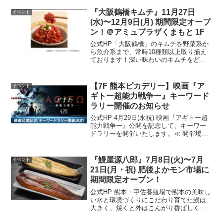
『大阪鶴橋キムチ』11月27日
イベント
(水)〜12月9日(月) 期間限定オープ
ン！＠アミュプラザくまもと 1F
公式HP「大阪鶴橋」のキムチを野菜系か
ら魚介系まで、常時10種類以上取り揃え
ております！深い味わいのキムチをどう
ぞお楽しみください。【期間】11月27日
(水)〜12月9日(月)【場所】アミュプラザ
くまもと 1F 南側エスカレーター横公式
【7F 熊本ピカデリー】映画『ア
イベント
HP
ギトー超能力戦争ー』キーワード
ラリー開催のお知らせ
公式HP 4月29日(水祝) 映画『アギトー超
能力戦争ー』公開を記念して、キーワー
ドラリーを開催いたします。≪ 開催場所
≫キーワード①：アミュプラザくまもと
1F 中央エレベーター付近キーワード②：
アミュプラザくまもと 6F 南側エスカレ...
『鰻屋源八郎』7月8日(火)〜7月
イベント
21日(月・祝) 肥後よかモン市場に
期間限定オープン！
公式HP 熊本・甲佐養殖場で熊本の美味し
い水と環境づくりにこだわり育てた鰻は
大きく、焼くと外はこんがり香ばしく、
中はふっくら柔らかい。そんな自慢の鰻