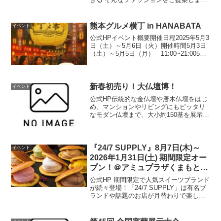
す。開催場所はこちら▼ 公式HP
熊本グルメ横丁 in HANABATA
イベント
公式HPイベント概要開催日程2025年5月3
日（土）～5月6日（火）開催時間5月3日
（土）～5月5日（月） 11:00~21:005月6
日（火） 11:00~17:00開
催場所花畑広場 区分1入場料無料お問い
合わせ先公式HP
新春初売り！大仏壇博！
イベント
公式HP伝統的な金仏壇や唐木仏壇をはじ
め、マンションやリビングにもピッタリ
なモダン仏壇まで、大小約150基を展示！
全商品を、新春初売り大特価でご案内い
たします。基数限定の半額商品にもご注
目ください。その他、お墓の相談コーナ
ーも設置！墓じまい...
『24/7 SUPPLY』8月7日(木)～
イベント
2026年1月31日(土) 期間限定オー
プン！＠アミュプラザくまもと
1F
公式HP 期間限定で人気スイーツブランド
が続々登場！「24/7 SUPPLY」は有名ブ
ランドや話題のお店が月替わりで楽しめ
るショップです。自分へのご褒美とし
て、訪問先やご家族へのお土産として、
飽きのこないラインナップで “ちょっと贅