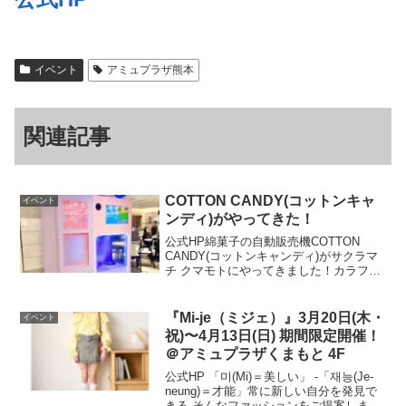
イベント
アミュプラザ熊本
関連記事
COTTON CANDY(コットンキャ
イベント
ンディ)がやってきた！
公式HP綿菓子の自動販売機COTTON
CANDY(コットンキャンディ)がサクラマ
チ クマモトにやってきました！カラフル
でキュートなわたがしは写真映え間違い
なしです！豊富なデザインからお気に入
りを選んで楽しんで下さいね♪概要場所：
『Mi-je（ミジェ）』3月20日(木・
イベント
地下1階 ...
祝)〜4月13日(日) 期間限定開催！
＠アミュプラザくまもと 4F
公式HP 「미(Mi)＝美しい」 -「재능(Je-
neung)＝才能」常に新しい自分を発見で
きる そんなファッションをご提案しま