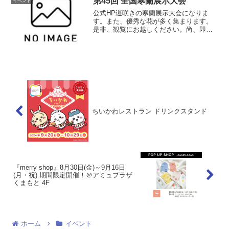
第45回 全国寒蘭展示大会
イベント
沢” な...
公式HP遅咲きの寒蘭展示大会になりま
す。また、優秀な花が多く集まります。
是非、観覧にお越しください。尚、即売
も実施しておりますので、お楽しみくだ
さい。開催情報開催日時11月29日(金曜
日) 12時00分～17時00分 30日(土曜
日) ...
ちいかわレストラン ドリンクスタンド
『merry shop』8月30日(金)～9月16日
(月・祝) 期間限定開催！＠アミュプラザ
くまもと 4F
ホーム
イベント