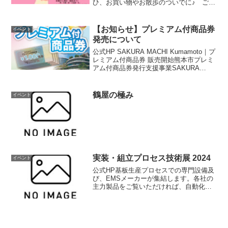
ひ、お買い物やお散歩のついでに♪ ご家
族やご友人と♪ 花畑健診を受けてみませ
んか？早期発見が大切ですので、自分の
体をしっかりチェックしましょう！詳し
【お知らせ】プレミアム付商品券
イベント
くはこちら！！開催日...
発売について
公式HP SAKURA MACHI Kumamoto｜プ
レミアム付商品券 販売開始熊本市プレミ
アム付商品券発行支援事業SAKURA
MACHI Kumamotoプレミアム付商品券 販
売開始1冊10,000円で14,000円分使えるお
得な商品...
鶴屋の極み
イベント
実装・組立プロセス技術展 2024
イベント
公式HP基板生産プロセスでの専門設備及
び、EMSメーカーが集結します。各社の
主力製品をご覧いただければ、自動化に
よるヒューマンエラー低減、トレーサビ
リティ管理、省人化による人材不足の解
消等、対策が急がれる現場の悩みに対し
て、ご提案できる答え...