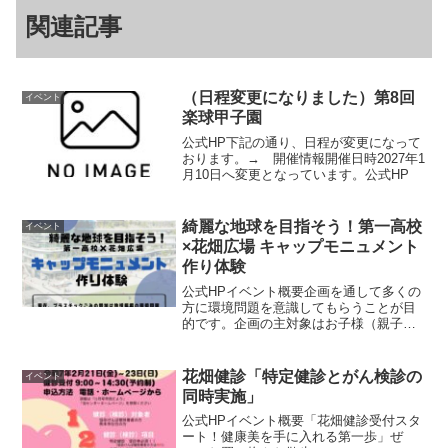
関連記事
（日程変更になりました）第8回
イベント
楽球甲子園
公式HP下記の通り、日程が変更になって
おります。→ 開催情報開催日時2027年1
月10日へ変更となっています。公式HP
綺麗な地球を目指そう！第一高校
イベント
×花畑広場 キャップモニュメント
作り体験
公式HPイベント概要企画を通して多くの
方に環境問題を意識してもらうことが目
的です。企画の主対象はお子様（親子）
ですが、「花畑広場」という“公共空間”で
このイベントを開催することで、対象者
以外の方にも環境問題に対する意識の啓
花畑健診「特定健診とがん検診の
イベント
発をすることができ...
同時実施」
公式HPイベント概要「花畑健診受付スタ
ート！健康美を手に入れる第一歩」ぜ