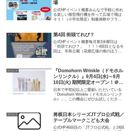
場
公式HPイベント概要みんなで手軽に作れ
る楽しい模型飛行機を作って広場で飛ば
そう！（小学生限定）制服体験やフライ
トシミュレーターで憧れのパイロット気
分も味わえ、“ソラ”を感じることのできる
2日間です✈ ※参加費無料開催日程2024
第4回 街頭てれび？
イベント
年5月3日（...
公式HPイベント概要毎月第3水曜日は
「街頭てれび？」 ！！！4回目となる今
回は、辛島公園（花畑広場の南のほう）
で最新ゲームをお試しプレイします！前
回は、「クリスマスの名作映画」を上映
し、高校生から社会人の方まで多くの方
に参加していただきま...
『Domohorn Wrinkle（ドモホル
イベント
ンリンクル）』9月4日(水)～9月
10日(火) 期間限定オープン！＠ア
ミュプラザくまもと 2F
日本で半世紀以上ご愛顧いただいている
「Domohorn Wrinkle（ドモホルンリンク
ル）」。この機会にぜひお試しくださ
い。【期間】9月4日(水)～9月10日(火)
【場所】アミュプラザくまもと 2F 北側
下りエスカレーター前公式HP
将棋日本シリーズJTプロ公式戦／
イベント
テーブルマークこども大会
公式HP46回目の「JTプロ公式戦」と24回