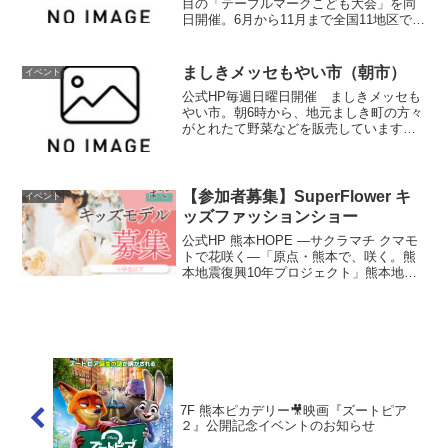
目の「テーブルマークこども大会」を同
日開催。6月から11月まで全国11地区で行
われ、JT杯はトップ棋士12名による公開
トーナメント戦。熊本大会は2回戦第四
局。こども大会は「うでだめしコース」
ましきメッセもやい市（朝市）
イベント
「エン...
公式HP毎週日曜日開催 ましきメッセも
やい市。朝6時から、地元ましき町の方々
がとれたて野菜などを販売しています。
朝の散歩がてら、おしゃべりを楽しみに
お出でください。（冬季は、6時30分～
です）開催情報開催日時毎週日曜日 6時
～8時（売切れ...
【参加者募集】SuperFlower キ
イベント
ッズファッションショー
公式HP 熊本HOPE —サクラマチ クマモ
トで花咲く—「原点・熊本で、咲く。熊
本地震復興10年プロジェクト」熊本地震
をきっかけに熊本で生まれた技術
「SuperFlower（スーパーフラワー）」
が、世界各国の舞台を経て、原点である
熊本で初の...
7F 熊本ピカデリー🎥映画『ズートピア
２』公開記念イベントのお知らせ