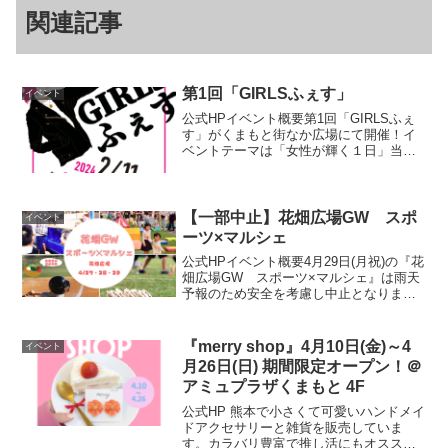
関連記事
第1回「GIRLSふぇす」
イベント
公式HPイベント概要第1回「GIRLSふぇ
す」がくまもと街なか広場にて開催！イ
ベントテーマは「女性が輝く１日」当日
は「くまもと街なか広場」に女性が主役
のブースが約120店舗も集結する日本最大
級規模の全く新しいイベントです。名店
が集まるキッチ...
【一部中止】花畑広場GW スポ
イベント
ーツ×マルシェ
公式HPイベント概要4月29日(月祝)の『花
畑広場GW スポーツ×マルシェ』は雨天
予報のため安全を考慮し中止となりまし
た。予めご了承ください。各種スポーツ
体験・マルシェ・キッチンカ―Instagram
開催日程2024年4月27日（日）～29...
『merry shop』4月10日(金)～4
イベント
月26日(日) 期間限定オープン！＠
アミュプラザくまもと 4F
公式HP 熊本で小さくて可愛いハンドメイ
ドアクセサリーと雑貨を販売していま
す。カラバリ豊富で推し活にもオススメ