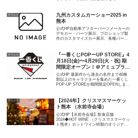
です！開催場所はこちら▼ 公式HP
九州カスタムカーショー2025 in
イベント
熊本
公式HP自動車アフターパーツメーカーの
デモカー・パーツ展示、プロショップ製
作のカスタマイズカー展示、各種パー
ツ・グッズ販売、実演等（外部リンク）
開催情報開催日時11月8日(土曜日) ～ 9日
(日曜日)10時00分 ～ 17時00分開催場所
『一番くじPOPーUP STORE』4
イベント
展...
月18日(金)〜4月29日(火・祝) 期
間限定オープン！＠アミュプラザ
くまもと 5F
公式HP 最新作から過去の名作まで40種
類以上のキャラクターを集めた一番くじ
POP-UP STOREが期間限定OPENしま
す！開催場所はこちら▼ 公式HP
【2024年】クリスマスマーケッ
イベント
ト熊本 （水前寺会場）
公式HP【水前寺会場】飲食店舗
2024◆HOT WINE （クリスマスマーケッ
ト熊本）ホットワイン特製のオリジナル
ホットワイン。寒い冬空の下で飲むホッ
トワインは気持ちまであたたかくしま