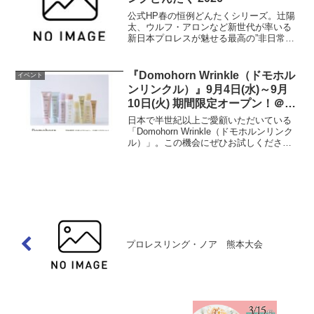
公式HP春の恒例どんたくシリーズ。辻陽
太、ウルフ・アロンなど新世代が率いる
新日本プロレスが魅せる最高の”非日常空
間”をお楽しみください！（外部リンク）
開催情報開催日時4月30日(木曜日) 開
場：17時30分 開始：18時30分開催場所
『Domohorn Wrinkle（ドモホル
イベント
展示ホ...
ンリンクル）』9月4日(水)～9月
10日(火) 期間限定オープン！＠ア
ミュプラザくまもと 2F
日本で半世紀以上ご愛顧いただいている
「Domohorn Wrinkle（ドモホルンリンク
ル）」。この機会にぜひお試しくださ
い。【期間】9月4日(水)～9月10日(火)
【場所】アミュプラザくまもと 2F 北側
下りエスカレーター前公式HP
プロレスリング・ノア 熊本大会