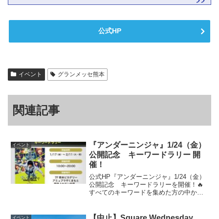
公式HP
イベント
グランメッセ熊本
関連記事
『アンダーニンジャ』1/24（金）
イベント
公開記念 キーワードラリー 開
催！
公式HP『アンダーニンジャ』1/24（金）
公開記念 キーワードラリーを開催！🔥
すべてのキーワードを集めた方の中から
抽選で素敵なプレゼントが当たります🎁
ぜひご参加ください！【開催期間】
1/17（金）～2/11（火・祝） 【開催時
【中止】Square Wednesday
イベント