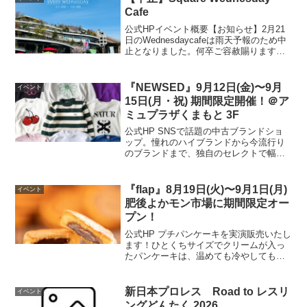
間】10:00...
Cafe
公式HPイベント概要【お知らせ】2月21
日のWednesdaycafeは雨天予報のため中
止となりました。何卒ご容赦賜りますよ
うお願いいたします。毎週水曜日は花畑
広場がCafeになる！広場の芝生部分でゆ
ったりのんびり過ごしませんか？2024
『NEWSED』9月12日(金)〜9月
イベント
年...
15日(月・祝) 期間限定開催！＠ア
ミュプラザくまもと 3F
公式HP SNSで話題の中古ブランドショ
ップ。憧れのハイブランドから今流行り
のブランドまで、独自のセレクトで幅広
く展開しています。開催場所はこちら▼
公式HP
『flap』8月19日(火)〜9月1日(月)
イベント
肥後よかモン市場に期間限定オー
プン！
公式HP プチパンケーキを実演販売いたし
ます！ひとくちサイズでクリームが入っ
たパンケーキは、温めても冷やしてもお
いしくお召し上がりいただけます。開催
場所はこちら▼ 公式HP
新日本プロレス Road to レスリ
イベント
ングどんたく 2026