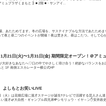
ミュプラザくまもと 】■ 2階 ■・サンアイ...
４
場、あたためてます。冬の広場を、サステイナブルな方法であたためます
て夜と昼二つのイベントが開催！夜は焚き火、昼はこたつ。そして心から
月21日(火)〜1月31日(金) 期間限定オープン！＠アミ
が大好きなあなたへ♡口の中でやさしく溶け合う！絶妙なバランスをお楽しみ
と 1F 南側エスカレーター横公式HP
 よしもとお笑いLIVE
5日（火）は花畑広場に漫才ステージが誕生‼️テレビで活躍する芸人さん達
い漫才🌿大自然・ギャンブル四兄弟💸シモリュウ・イヤ～ン✋安井政史芝