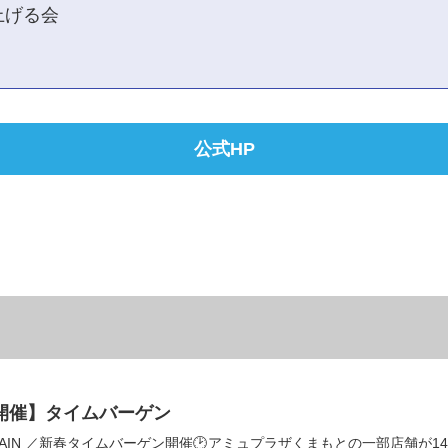
上げる会
公式HP
月祝)開催】タイムバーゲン
BARGAIN ／新春タイムバーゲン開催🕑アミュプラザくまもとの一部店舗が1