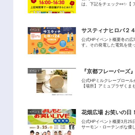
は、下記をチェック👀✨【 ア
サスティナヒロバ２
イベント
公式HPイベント概要冬の広
す。その発電した電気を使っ
『京都フレーバーズ』1
イベント
公式HPミルクレープロール
【場所】アミュプラザくまも
花畑広場 お笑いの日！
イベント
公式HPイベント概要3月2
サーモン・ローテンポな優し