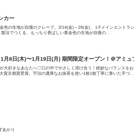
チンカー
色の生地が自慢のクレープ。3/14(金)～28(金)、１Fメインエントラン
製法でつくる、もっちり香ばしい黄金色の生地が自慢の...
月8日(木)〜1月19日(月) 期間限定オープン！＠アミュ
ールが大好きなあなたへ♡口の中でやさしく溶け合う！絶妙なバランスを
ギフト大賞京都賞受賞。宇治の濃厚なお抹茶を使い1枚1枚丁寧に巻いた手づ...
ずあかり