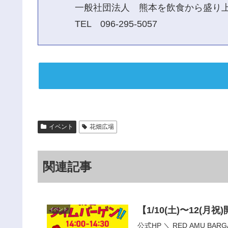
一般社団法人 熊本を飲食から盛り
TEL 096-295-5057
イベント
花畑広場
関連記事
【1/10(土)〜12(
イベント
公式HP ＼ RED AMU 