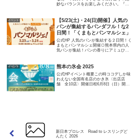
妙なバランスをお楽しみください。『ミ
ルクレープロール宇治抹茶』ハーフ
1,620円(税込)日本ギフト大賞京都賞受
賞。宇治の濃厚なお抹茶を使い1枚1枚丁
【5/23(土)・24(日)開催】人気の
イベント
寧に巻いた手づ...
パンが集結するパンダフル！な2
日間！「くまもとパンマルシェ」
公式HP 人気のパンが集結する２日間！く
まもとパンマルシェ開催🍞熊本県内の人
気パンが集結！パンの香りにアミュひろ
ばが包まれる“パンダフル”な２日間です。
【 開 催 日 時 】2026年5月23日(土)・24
日(日) 各日11:00～18:0...
熊本の氷会 2025
イベント
公式HPイベント概要この時ココデしか味
わえない全国有名店のかき氷〈出店店
舗 全10店〉開催日程6月8日（日）開催
時間10:30~16:00（5部構成）開催場所サ
クラマチクマモト 1Fメインエントラン
ス前花畑広場（区分2）入場料かき氷を食
べる...
新日本プロレス Road to レスリングど
んたく 2026