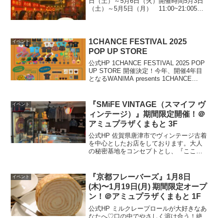
日（土）～5月6日（火）開催時間5月3日
（土）～5月5日（月） 11:00~21:005月6
日（火） 11:00~17:00開
催場所花畑広場 区分1入場料無料お問い
合わせ先公式HP
1CHANCE FESTIVAL 2025
イベント
POP UP STORE
公式HP 1CHANCE FESTIVAL 2025 POP
UP STORE 開催決定！今年、開催4年目
となるWANIMA presents 1CHANCE
FESTIVAL 2025！こちらの開催を記念し
て公演日に先駆けてPOP UP ...
『SMiFE VINTAGE（スマイフ ヴ
イベント
ィンテージ）』期間限定開催！＠
アミュプラザくまもと 3F
公式HP 佐賀県唐津市でヴィンテージ古着
を中心としたお店をしております。大人
の秘密基地をコンセプトとし、『ここに
来たら何か欲しい物が見つかる』という
ワクワクした空間作りを目指しておりま
す。開催場所はこちら▼ 公式HP
『京都フレーバーズ』1月8日
イベント
(木)〜1月19日(月) 期間限定オープ
ン！＠アミュプラザくまもと 1F
公式HP ミルクレープロールが大好きなあ
なたへ♡口の中でやさしく溶け合う！絶