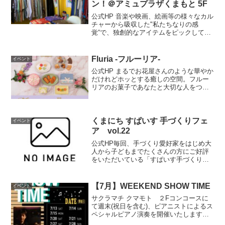
ン！＠アミュプラザくまもと 5F
公式HP 音楽や映画、絵画等の様々なカル
チャーから吸収した"私たちなりの感
覚“で、独創的なアイテムをピックしてお
ります。開催場所はこちら▼ 公式HP
Fluria -フルーリア-
イベント
公式HP まるでお花屋さんのような華やか
だけれどホッとする癒しの空間。フルー
リアのお菓子であなたと大切な人をつな
ぐお手伝いが出来たらうれしいそんな思
いからはじまったFluria -フルーリア-。こ
の度サクラマチ クマモトに初出店。開催
期間5...
くまにち すぱいす 手づくりフェ
イベント
ア vol.22
公式HP毎回、手づくり愛好家をはじめ大
人から子どもまでたくさんの方にご好評
をいただいている「すぱいす手づくりフ
ェア」。今回22回目となります。2025年
1月18・19日の2日間、グランメッセ熊本
で開催します。皆様に安心し、楽しんで
【7月】WEEKEND SHOW TIME
イベント
ご参加いた...
サクラマチ クマモト ２Fコンコースに
て週末(祝日を含む)、ピアニストによるス
ペシャルピアノ演奏を開催いたします！
※リクエスト演奏も可能です。皆様から