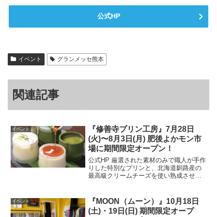
公式HP
イベント
グランメッセ熊本
関連記事
『修善寺プリン工房』7月28日
イベント
(火)〜8月3日(月) 肥後よかモン市
場に期間限定オープン！
公式HP 厳選された素材のみで職人が手作
りした特別なプリンと、北海道釧路産の
最高級クリームチーズを使い熟成させた
特別なチーズケーキをお届けします。開
催場所はこちら▼ 公式HP
『MOON（ムーン）』10月18日
イベント
(土)・19日(日) 期間限定オープ