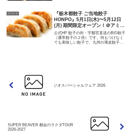
のリクエストお待ちしております。【ピ
アニスト】秋月勇輝福岡県出身 熊本県
在住JR九州「なな...
『栃木都餃子 ご当地餃子
イベント
HONPO』5月1日(木)〜5月12日
(月) 期間限定オープン！＠アミュ
プラザくまもと 1F
公式HP 餃子の街・宇都宮直送のBIG餃子
（通常餃子の２倍）です。何もつけなく
ても美味しい餃子で、九州の薄皮餃子よ
り、もっちりとしている為、おでん・ス
ープ・水餃子にも向いてます。冷凍保存
３カ月・解凍不要で調理可能で便利で
す。開催場所はこちら...
ジオスパーシャルフェア 2026
SUPER BEAVER 都会のラクダTOUR
2026‐2027