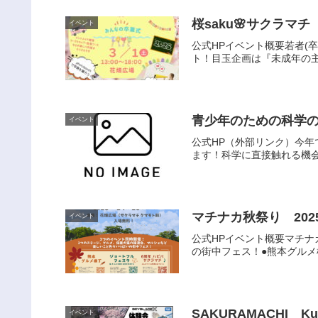
桜saku🌸サクラマ
イベント
公式HPイベント概要若者(
ト！目玉企画は『未成年の主
青少年のための科学の祭
イベント
公式HP（外部リンク）今
ます！科学に直接触れる機会
マチナカ秋祭り 202
イベント
公式HPイベント概要マチナ
の街中フェス！●熊本グルメ
SAKURAMACHI Kum
イベント