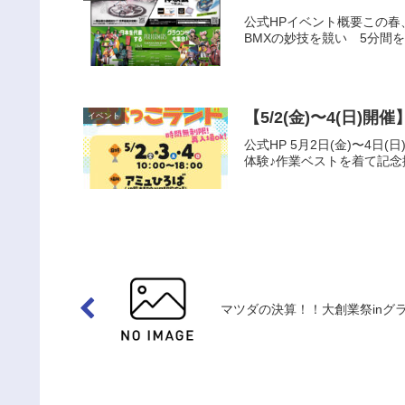
公式HPイベント概要この春
BMXの妙技を競い 5分間を
【5/2(金)〜4(日)開
イベント
公式HP 5月2日(金)〜
体験♪作業ベストを着て記念
マツダの決算！！大創業祭inグ