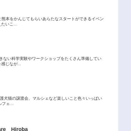
さと熊本をかんじてもらいあらたなスタートができるイベン
いこ...
できない科学実験やワークショップをたくさん準備してい
じなが...
保護犬猫の譲渡会、マルシェなど楽しいこと色々いっぱい
ェ...
re Hiroba