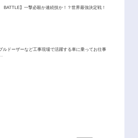
 BATTLE】一撃必殺か連続技か！？世界最強決定戦！
カーやブルドーザーなど工事現場で活躍する車に乗ってお仕事
.