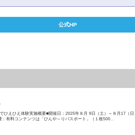
公式HP
チ
チでひえひえ体験実施概要■開催日：2025年８月 9日（土）～８月
加費：有料コンテンツは「ひんや～りパスポート」（１枚500...