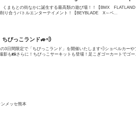
、くまもとの街なかに誕生する最高類の遊び場！！【BMX FLATLAND
削り合うバトルエンターテイメント！【BEYBLADE X～ベ...
催】ちびっこランド🚙💨
4日(日)の3日間限定で「ちびっこランド」を開催いたします💨ショベル
撮影も📸さらに！ちびっこサーキットも登場！足こぎゴーカートでゴー..
ランメッセ熊本