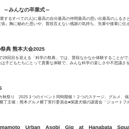
チ ～みんなの卒業式～
卒業するすべての人)に最高の自分最高の仲間最高の思い出最高のふる
張』胸に秘めた思いや、普段言えない感謝の気持ち、先輩や後輩に伝えた
典 熊本大会2025
年で28回目を迎える「科学の祭典」では、普段なかなか体験することが
は子どもたちにとって貴重な体験で、みんな科学の楽しさや不思議さを感
5
カ秋祭り 2025３つのイベント同時開催！２つのステージ、グルメ、
横丁主催：熊本グルメ横丁実行委員会●保護犬猫の譲渡会「ジョートフルフ
amoto Urban Asobi Gig at Hanabata Squa