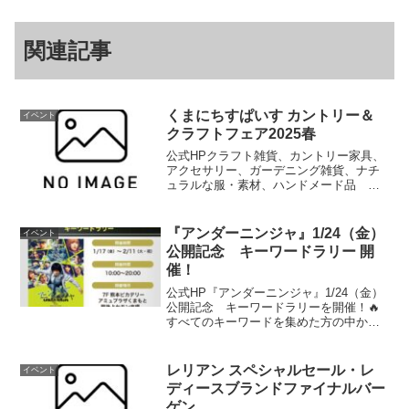
関連記事
くまにちすぱいす カントリー＆
イベント
クラフトフェア2025春
公式HPクラフト雑貨、カントリー家具、
アクセサリー、ガーデニング雑貨、ナチ
ュラルな服・素材、ハンドメード品
等々…たくさんのカワイイがあなたを待
っています。また県内十数店舗のベーカ
リーショップと上田珈琲さんのコラボ
『アンダーニンジャ』1/24（金）
イベント
「ベーカリーマルシェ＆カフ...
公開記念 キーワードラリー 開
催！
公式HP『アンダーニンジャ』1/24（金）
公開記念 キーワードラリーを開催！🔥
すべてのキーワードを集めた方の中から
抽選で素敵なプレゼントが当たります🎁
ぜひご参加ください！【開催期間】
1/17（金）～2/11（火・祝） 【開催時
レリアン スペシャルセール・レ
イベント
間】10:00...
ディースブランドファイナルバー
ゲン