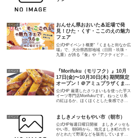
おんせん県おおいた♨近場で発
イベント
見！ひた・くす・ここのえの魅力
フェア
公式HPイベント概要“『くまもと街なか広
場』で、大分県西部地域（日田・玖珠・
九重）が誇る『食』や『アクティビテ
ィ』を体感しよう！！「こどもの日」に
開催される日本童話祭（玖珠町）で体験
できるジャンボこいのぼりのくぐり抜け
『Morifuku（モリフク）』10月
イベント
（雨天・強風時は中止）...
17日(金)〜10月30日(木) 期間限定
オープン！＠アミュプラザくまも
と 1F
公式HP 厳選したさつまいもを使った芋ス
イーツ専門店Morifukuです。ねっとり系
の紅はるか、ほくほくとした食感でさっ
ぱりとした甘さの鳴門金時、２種類の大
学芋を用意致しました。ぜひ食べ比べし
てみてくださいませ。開催場所はこちら
ましきメッセもやい市（朝市）
イベント
▼ 公式HP
公式HP毎週日曜日開催 ましきメッセも
やい市。朝6時から、地元ましき町の方々
がとれたて野菜などを販売しています。