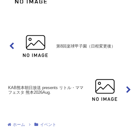
朝の散歩がてら、おしゃべりを楽しみに
お出でください。（冬季は、6時30分～
です）開催情報開催日時毎週日曜日 6時
～8時（売切れ...
第8回楽球甲子園（日程変更後）
KAB熊本朝日放送 presents リトル・ママ
フェスタ 熊本2026Aug.
ホーム
イベント