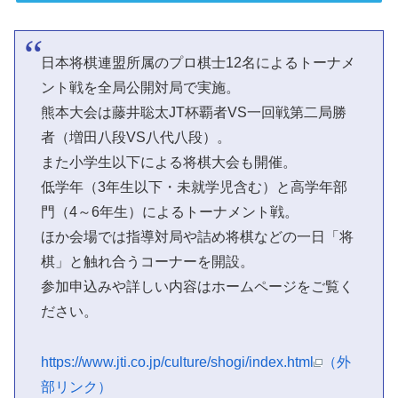
日本将棋連盟所属のプロ棋士12名によるトーナメ
ント戦を全局公開対局で実施。
熊本大会は藤井聡太JT杯覇者VS一回戦第二局勝
者（増田八段VS八代八段）。
また小学生以下による将棋大会も開催。
低学年（3年生以下・未就学児含む）と高学年部
門（4～6年生）によるトーナメント戦。
ほか会場では指導対局や詰め将棋などの一日「将
棋」と触れ合うコーナーを開設。
参加申込みや詳しい内容はホームページをご覧く
ださい。
https://www.jti.co.jp/culture/shogi/index.html
（外
部リンク）