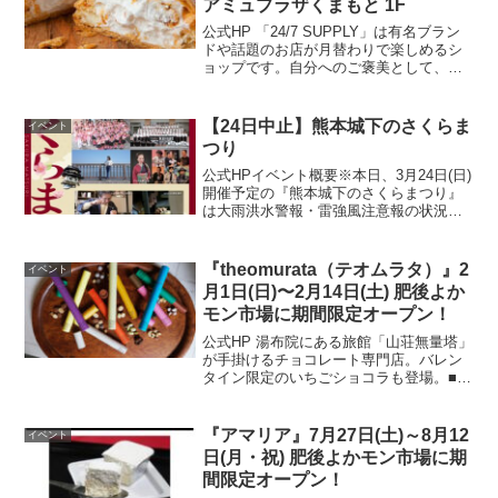
アミュプラザくまもと 1F
公式HP 「24/7 SUPPLY」は有名ブラン
ドや話題のお店が月替わりで楽しめるシ
ョップです。自分へのご褒美として、訪
問先やご家族へのお土産として、飽きの
こないラインナップで “ちょっと贅沢” な
喜びと感動を提供いたします。今回は、
【24日中止】熊本城下のさくらま
イベント
今話題...
つり
公式HPイベント概要※本日、3月24日(日)
開催予定の『熊本城下のさくらまつり』
は大雨洪水警報・雷強風注意報の状況を
勘案して中止となりました。熊本の伝統
文化や「うまいもん市」を開催！ステー
ジでは様々な出演者によるダンスや音楽
『theomurata（テオムラタ）』2
イベント
をお届けします！...
月1日(日)〜2月14日(土) 肥後よか
モン市場に期間限定オープン！
公式HP 湯布院にある旅館「山荘無量塔」
が手掛けるチョコレート専門店。バレン
タイン限定のいちごショコラも登場。■ピ
ックアップビーンズショコラ各864円(税
込)開催場所はこちら▼ 公式HP
『アマリア』7月27日(土)～8月12
イベント
日(月・祝) 肥後よかモン市場に期
間限定オープン！