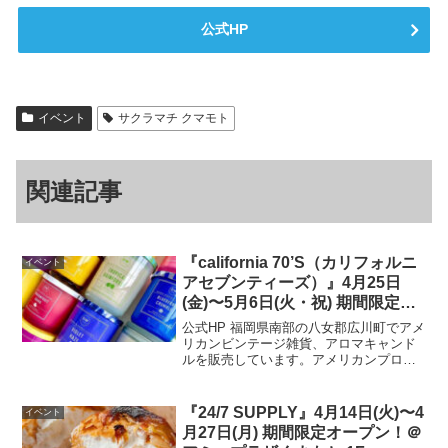
公式HP
イベント
サクラマチ クマモト
関連記事
『california 70’S（カリフォルニ
イベント
アセブンティーズ）』4月25日
(金)〜5月6日(火・祝) 期間限定開
催！＠アミュプラザくまもと 4F
公式HP 福岡県南部の八女郡広川町でアメ
リカンビンテージ雑貨、アロマキャンド
ルを販売しています。アメリカンプロダ
クトだけにこだわり抜き、取り扱いを始
めて34年目。常に、アメリカ物の感度の
良い商品たちを展開しています。開催場
『24/7 SUPPLY』4月14日(火)〜4
イベント
所はこちら▼ 公式...
月27日(月) 期間限定オープン！＠