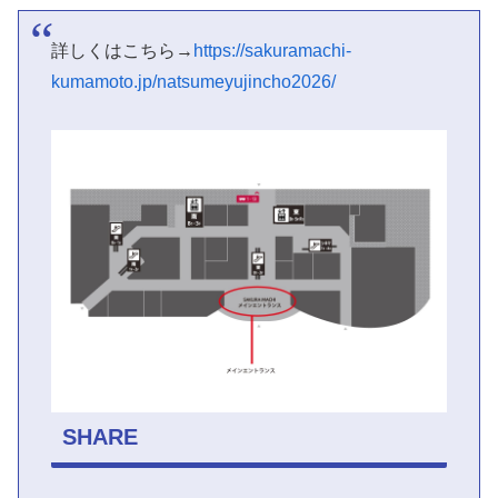
詳しくはこちら→
https://sakuramachi-
kumamoto.jp/natsumeyujincho2026/
SHARE