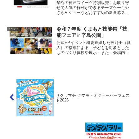
禁断の神戸スイーツ特別販売！お取り寄
せで人気の行列ができるチーズケーキや
ざらめシューなどおすすめの新食感スイ
ーツをご用意致します。【期間】7月27日
(土)～8月12日(月・祝)【場所】肥後よか
モン市場 期間限定ショップ公式HP
令和７年度 くまもと技能祭「技
イベント
能フェア㏌辛島公園」
公式HPイベント概要熟練した技能士（職
人）の指導による、子どもを対象とした
ものづくり体験や展示、また、会場内ス
テージでは大人も子どもも楽しめるステ
ージイベントを多数ご用意して皆さまの
ご来場を心よりお待ちしております。開
催日程2025年11月...
サクラマチ クマモトオクトーバーフェス
ト2026