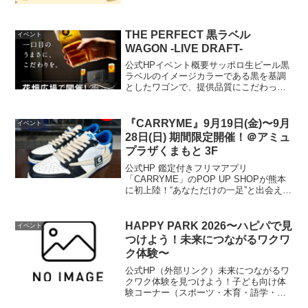
THE PERFECT 黒ラベル
イベント
WAGON -LIVE DRAFT-
公式HPイベント概要サッポロ生ビール黒
ラベルのイメージカラーである黒を基調
としたワゴンで、提供品質にこだわった
「ザ・パーフェクト黒ラベル」をご提供
します。お客様が「THE PERFECT 黒ラ
ベル WAGON」の車内に入り込み暗転し
『CARRYME』9月19日(金)〜9月
イベント
た静かな...
28日(日) 期間限定開催！＠アミュ
プラザくまもと 3F
公式HP 鑑定付きフリマアプリ
「CARRYME」のPOP UP SHOPが熊本
に初上陸！“あなただけの一足”と出会える
かもしれません。開催場所はこちら▼ 公
式HP
HAPPY PARK 2026〜ハピパで見
イベント
つけよう！未来につながるワクワ
ク体験〜
公式HP（外部リンク）未来につながるワ
クワク体験を見つけよう！子ども向け体
験コーナー（スポーツ・木育・語学・音
楽・ヘアメイク・モノづくりなど）、マ