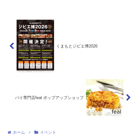
ルシェブース（ハンドメイド小物や地域
の特産品、フード類）、企業ブース（自
社サービスや製品のPR...
くまもとジビエ博2026
パイ専門店feal ポップアップショップ
ホーム
イベント