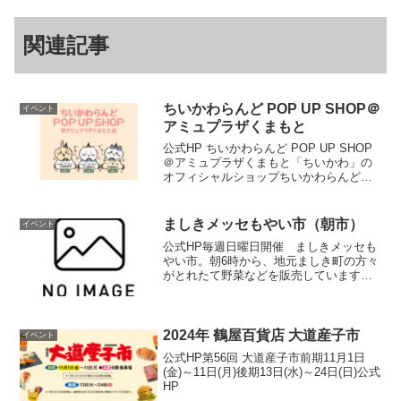
関連記事
ちいかわらんど POP UP SHOP＠
イベント
アミュプラザくまもと
公式HP ちいかわらんど POP UP SHOP
＠アミュプラザくまもと「ちいかわ」の
オフィシャルショップちいかわらんどが
期間限定で熊本に上陸！かわいい「ちい
かわ」たちの商品や、人気グッズを多数
ご用意！「ちいかわ」の世界観たっぷり
ましきメッセもやい市（朝市）
イベント
の空間で、シ...
公式HP毎週日曜日開催 ましきメッセも
やい市。朝6時から、地元ましき町の方々
がとれたて野菜などを販売しています。
朝の散歩がてら、おしゃべりを楽しみに
お出でください。（冬季は、6時30分～
です）開催情報開催日時毎週日曜日 6時
～8時（売切れ...
2024年 鶴屋百貨店 大道産子市
イベント
公式HP第56回 大道産子市前期11月1日
(金)～11日(月)後期13日(水)～24日(日)公式
HP