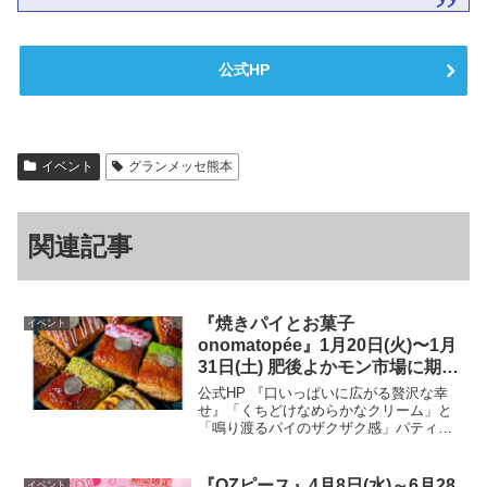
公式HP
イベント
グランメッセ熊本
関連記事
『焼きパイとお菓子
イベント
onomatopée』1月20日(火)〜1月
31日(土) 肥後よかモン市場に期間
限定オープン！
公式HP 『口いっぱいに広がる贅沢な幸
せ』「くちどけなめらかなクリーム」と
「鳴り渡るパイのザクザク感」パティシ
エが研究に研究を重ねた“こだわりのクリ
ーム”を口いっぱいに楽しめるパイ。パイ
のザクザク感をより楽しんでもらうため
『OZピース』4月8日(水)～6月28
イベント