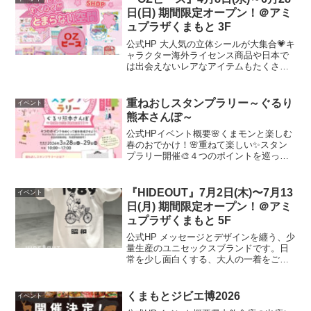
に生地の表裏をキャ...
日(日) 期間限定オープン！＠アミ
ュプラザくまもと 3F
公式HP 大人気の立体シールが大集合💗キ
ャラクター海外ライセンス商品や日本で
は出会えないレアなアイテムもたくさん
🎀 ぜひOZピースに遊びに来てください。
開催場所はこちら▼ 公式HP
重ねおしスタンプラリー～ぐるり
イベント
熊本さんぽ～
公式HPイベント概要🌸くまモンと楽しむ
春のおでかけ！🌸重ねて楽しい✨スタン
プラリー開催🎨４つのポイントを巡っ
て、スタンプを重ねると1枚の絵ハガキが
できあがります💖どんな絵になるかは押
してからのお楽しみ😊おでかけついでに
『HIDEOUT』7月2日(木)〜7月13
イベント
ぜひご参加ください！開...
日(月) 期間限定オープン！＠アミ
ュプラザくまもと 5F
公式HP メッセージとデザインを纏う、少
量生産のユニセックスブランドです。日
常を少し面白くする、大人の一着をご提
案します。開催場所はこちら▼ 公式HP
くまもとジビエ博2026
イベント