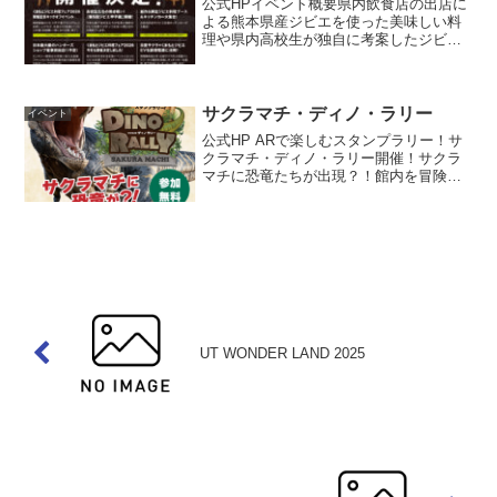
公式HPイベント概要県内飲食店の出店に
よる熊本県産ジビエを使った美味しい料
理や県内高校生が独自に考案したジビエ
料理でガチンコ対決する「第5回ジビエ甲
子園」を今年も開催します！有名キッチ
ンカーによるオリジナルジビエ料理も2日
間にわたって販売し...
サクラマチ・ディノ・ラリー
イベント
公式HP ARで楽しむスタンプラリー！サ
クラマチ・ディノ・ラリー開催！サクラ
マチに恐竜たちが出現？！館内を冒険す
る体験型デジタルスタンプラリー「サク
ラマチ・ディノ・ラリー」を開催いたし
ます！ご自身のスマートフォンを使って
館内を巡り、AR（拡...
UT WONDER LAND 2025