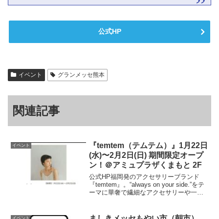
公式HP
イベント
グランメッセ熊本
関連記事
『temtem（テムテム）』1月22日
イベント
(水)〜2月2日(日) 期間限定オープ
ン！＠アミュプラザくまもと 2F
公式HP福岡発のアクセサリーブランド
『temtem』。“always on your side.”をテ
ーマに華奢で繊細なアクセサリーや一点
ものなど、様々なシーンでご使用いただ
けるアイテムを取り揃えております。ぜ
ひこの機会にお手に取ってご覧く...
ましきメッセもやい市（朝市）
イベント