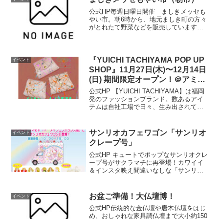
公式HP毎週日曜日開催 ましきメッセも
やい市。朝6時から、地元ましき町の方々
がとれたて野菜などを販売しています。
朝の散歩がてら、おしゃべりを楽しみに
お出でください。（冬季は、6時30分～
です）開催情報開催日時毎週日曜日 6時
～8時（売切れ...
『YUICHI TACHIYAMA POP UP
イベント
SHOP』11月27日(木)〜12月14日
(日) 期間限定オープン！＠アミュ
プラザくまもと 3F
公式HP 【YUICHI TACHIYAMA】は福岡
発のファッションブランド。数あるアイ
テムは自社工場で日々、生み出されてい
ます。開催場所はこちら▼ 公式HP
サンリオカフェワゴン「サンリオ
イベント
クレープ号」
公式HP キュートでポップなサンリオクレ
ープ号がサクラマチに再登場！カワイイ
＆インスタ映え間違いなしな「サンリオ
キャラクタークレープ」やここでしか買
えない「サンリオカフェワゴン限定グッ
ズ」を販売いたします。皆様のご来店を
お盆ご準備！大仏壇博！
イベント
お待ちしております！...
公式HP伝統的な金仏壇や唐木仏壇をはじ
め、おしゃれな家具調仏壇まで大小約150