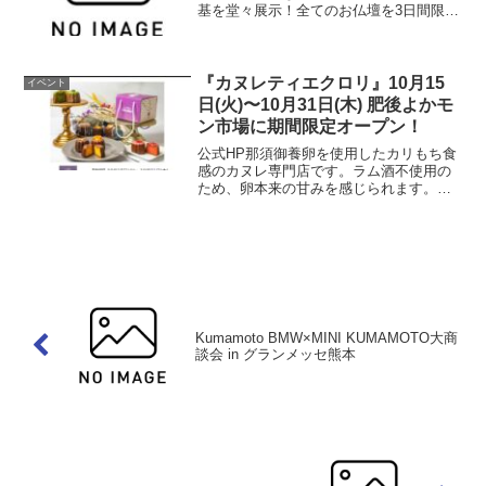
基を堂々展示！全てのお仏壇を3日間限り
の大特価でご案内いたします。綺麗なお
仏壇で今年のお盆をお迎えしませんか。
お墓の無料相談コーナーも！是非ご来場
ください。（外部...
『カヌレティエクロリ』10月15
イベント
日(火)〜10月31日(木) 肥後よかモ
ン市場に期間限定オープン！
公式HP那須御養卵を使用したカリもち食
感のカヌレ専門店です。ラム酒不使用の
ため、卵本来の甘みを感じられます。ハ
ロウィン限定商品もご用意しております
のでぜひお楽しみください。🎃ハロウィ
ン限定☆彡紫芋モンブラン 400円(税込)
紫芋カヌレにホイ...
Kumamoto BMW×MINI KUMAMOTO大商
談会 in グランメッセ熊本