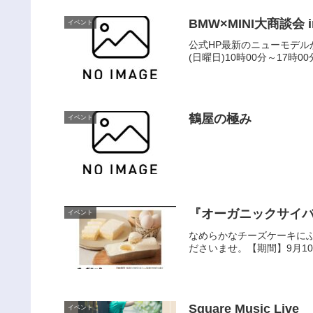
BMW×MINI大商談会
イベント
公式HP最新のニューモデル
(日曜日)10時00分～17時
鶴屋の極み
イベント
イベント
なめらかなチーズケーキに
ださいませ。【期間】9月10日
Square Music Live
イベント