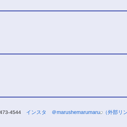
73-4544
インスタ ＠marushemarumaru
（外部リ