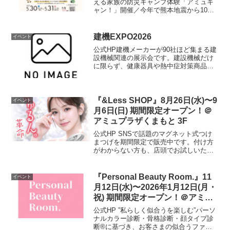
える家族の防災キャンプ体験「アミュキ
ャン！」開催／今年で熊本地震から10
年。災害時、駅前の広場は「命をつなぐ
場所」になります。「日常で、もしもに
備える」キャンプ、防災について楽しく
建機EXPO2026
イベント
学べるイベ...
公式HP建機メーカーが90社ほど集まる建
設機械関連の展示会です。建設機械だけ
に限らず、健康器具や熱中症対策商品な
どの展示もあり、会場にはお子様向けワ
ークショップやドーナツなどのマルシェ
も開催予定です。屋外も中古機械販売や
キッチンカーなどで賑...
『&Less SHOP』8月26日(水)〜9
イベント
月6日(日) 期間限定オープン！＠
アミュプラザくまもと 3F
公式HP SNSで話題のマグネット式つけ
まつげを期間限定で販売中です。付け方
がわからない方も、店頭でお試しいただ
けますのでぜひお立ち寄りください！開
催場所はこちら▼ 公式HP
『Personal Beauty Room.』11
イベント
月12日(水)〜2026年1月12日(月・
祝) 期間限定オープン！＠アミュ
プラザくまもと 5F
公式HP ”私らしく似合うを楽しむ”パーソ
ナルカラー診断・骨格診断・顔タイプ診
断®︎に基づき、お客さまの似合うファッ