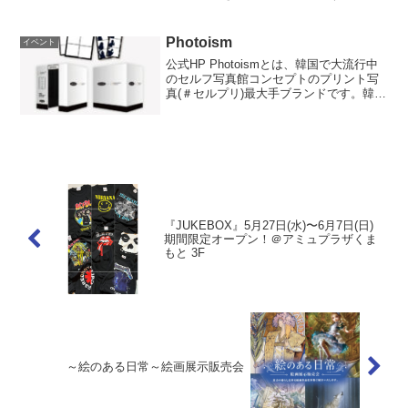
ション・メイク・ヘアスタイル・小物な
どをご提案をいたします。≫≫ご予約は
コチラから開催場所はこちら▼ 公式HP
Photoism
イベント
公式HP Photoismとは、韓国で⼤流⾏中
のセルフ写真館コンセプトのプリント写
真(＃セルプリ)最大手ブランドです。韓国
の若者や観光客が集まる繁華街には
photoismが⾄る所にあり、（2023年6⽉
現在韓国に435店舗、韓国最⼤規模）若...
『JUKEBOX』5月27日(水)〜6月7日(日)
期間限定オープン！＠アミュプラザくま
もと 3F
～絵のある日常～絵画展示販売会