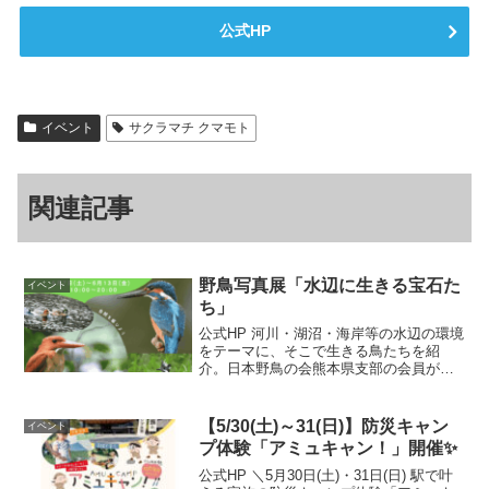
公式HP
イベント
サクラマチ クマモト
関連記事
野鳥写真展「水辺に生きる宝石た
イベント
ち」
公式HP 河川・湖沼・海岸等の水辺の環境
をテーマに、そこで生きる鳥たちを紹
介。日本野鳥の会熊本県支部の会員が、
熊本の水辺で懸命に生きている”宝石のよ
うなきらめき”を持つ鳥たちにフォーカス
した作品32点を展示。期間2025年6月7日
【5/30(土)～31(日)】防災キャン
イベント
（土）～6...
プ体験「アミュキャン！」開催✨
公式HP ＼5月30日(土)・31日(日) 駅で叶