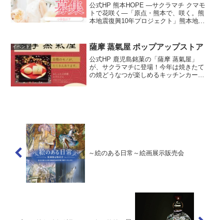
公式HP 熊本HOPE —サクラマチ クマモ
トで花咲く—「原点・熊本で、咲く。熊
本地震復興10年プロジェクト」熊本地震
をきっかけに熊本で生まれた技術
「SuperFlower（スーパーフラワー）」
が、世界各国の舞台を経て、原点である
薩摩 蒸氣屋 ポップアップストア
イベント
熊本で初の...
公式HP 鹿児島銘菓の「薩摩 蒸氣屋」
が、サクラマチに登場！今年は焼きたて
の焼どうなつが楽しめるキッチンカーも
登場します！かるかん、かすたどん、焼
どうなつなど、蒸氣屋には自慢のモノが
沢山あります。 ひとつひとつ精魂こめて
調製したお菓子を、是...
～絵のある日常～絵画展示販売会