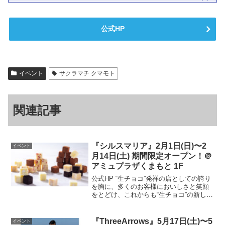
公式HP
イベント
サクラマチ クマモト
関連記事
『シルスマリア』2月1日(日)〜2
イベント
月14日(土) 期間限定オープン！＠
アミュプラザくまもと 1F
公式HP “生チョコ”発祥の店としての誇り
を胸に、多くのお客様においしさと笑顔
をとどけ、これからも“生チョコ”の新しい
可能性を追求していきます。■ピックアッ
プ静岡クラウンメロン 2,916円（税込）
メロンの王様 静岡クラウンメロンと新鮮
『ThreeArrows』5月17日(土)〜5
イベント