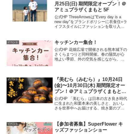
な北...
月25日(日) 期間限定オープン！＠
アミュプラザくまもと 5F
公式HP ThreeArrowsは"Every day is a
new day"をブランドポリシーに衣食住=ラ
イフスタイルにファッションを取り入
れ、親子でファッションを楽しむ事を提
案するブランドです。開催場所はこちら
▼ 公式HP
キッチンカー集合！
イベント
公式HP 花畑広場で開催される熊本城下の
さくらまつりと同時開催。春の陽気が心
地よい季節、外の空気を感じながら、お
食事を楽しんでいただけるよう花畑広場
に10台のキッチンカーが勢ぞろい。友達
や家族と一緒に、食べたいものを選びな
がら、春の風を感じ...
『美むら（みむら）』10月24日
イベント
(金)〜10月30日(木) 期間限定オー
プン！＠アミュプラザくまもと
1F
公式HP 「美むら」は日本の古き良き時代
に生まれた和栗本来の美しさと、おいし
さを世界中へお届けする、焼き栗のプロ
フェッショナルブランドです。開催場所
はこちら▼ 公式HP
【参加者募集】SuperFlower キ
イベント
ッズファッションショー