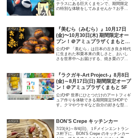
テラスにある巨大くまモンで、期間限定
の特別な体験をしてみませんか？お手持
ちのスマホやカメラで巨大くまモンを撮
影すると、AR（拡張現実）で武者姿のく
まモンが現れます。普段は見られない
凛々しい武者姿の...
『美むら（みむら）』10月17日
イベント
(金)〜10月30日(木) 期間限定オー
プン！＠アミュプラザくまもと
1F
公式HP 「美むら」は日本の古き良き時代
に生まれた和栗本来の美しさと、おいし
さを世界中へお届けする、焼き栗のプロ
フェッショナルブランドです。開催場所
はこちら▼ 公式HP
『ラクガキ-Art Project-』8月8日
イベント
(金)～8月17日(日) 期間限定オープ
ン！＠アミュプラザくまもと 5F
公式HP 世界にひとつだけのアートフィギ
ュア作りを体験できる期間限定SHOPで
す。クマやウサギなど自分の好きな型・
好きな色を組み合わせて自分だけのフィ
ギュアをつくってみませんか。【体験内
容】・通常サイズ 8,500円(税込)＋配送
BON’S Crepe キッチンカー
イベント
料 ／ 制...
7/23(火)～8/4(日)、１Fメインエントラン
ス軒下に、BON’S Crepe のキッチンカー