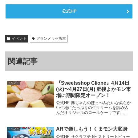
公式HP
イベント
グランメッセ熊本
関連記事
『Sweetsshop Clione』4月14日
イベント
(火)〜4月27日(月) 肥後よかモン市
場に期間限定オープン！
公式HP 赤ちゃんのほっぺみたいな柔らか
い生地にたっぷりの生クリームを詰め込
んだオリジナルのロールケーキです。開
催場所はこちら▼ 公式HP
ARで楽しもう！くまモン大変身
イベント
公式HP サクラマチ 5F ストリートビュー