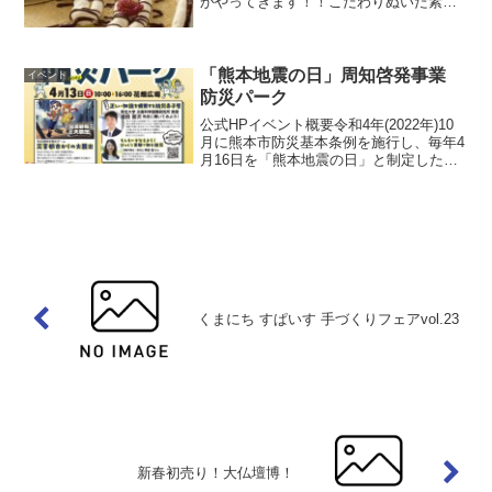
がやってきます！！こだわりぬいた素材
と製法でつくる、もっちり香ばしい黄金
色の生地が自慢のクレープです。皆様の
ご来店を心よりお待ちしております。...
「熊本地震の日」周知啓発事業
イベント
防災パーク
公式HPイベント概要令和4年(2022年)10
月に熊本市防災基本条例を施行し、毎年4
月16日を「熊本地震の日」と制定したこ
とから、熊本地震の記憶や記録、教訓等
を次の世代に伝承することを目的にイベ
ントを実施します。防災謎解き脱出ゲー
ムや災害に...
くまにち すぱいす 手づくりフェアvol.23
新春初売り！大仏壇博！