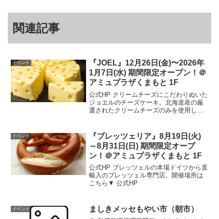
関連記事
『JOEL』12月26日(金)〜2026年
イベント
1月7日(水) 期間限定オープン！＠
アミュプラザくまもと 1F
公式HP クリームチーズにこだわりぬいた
ジョエルのチーズケーキ。北海道産の厳
選されたクリームチーズのみを使用した
とっておきの逸品です。開催場所はこち
ら▼ 公式HP
『ブレッツェリア』8月19日(火)
イベント
～8月31日(日) 期間限定オープ
ン！＠アミュプラザくまもと 1F
公式HP ブレッツェルの本場ドイツから直
輸入のブレッツェル専門店。開催場所は
こちら▼ 公式HP
ましきメッセもやい市（朝市）
イベント