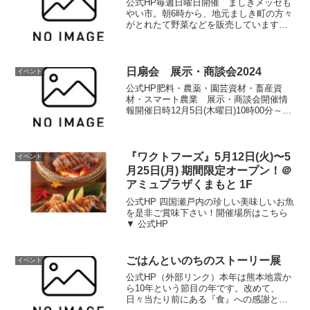
公式HP毎週日曜日開催 ましきメッセも
やい市。朝6時から、地元ましき町の方々
がとれたて野菜などを販売しています。
朝の散歩がてら、おしゃべりを楽しみに
お出でください。（冬季は、6時30分～
です）開催情報開催日時毎週日曜日 6時
～8時（売切れ...
日扇会 展示・商談会2024
イベント
公式HP肥料・農薬・園芸資材・畜産資
材・スマート農業 展示・商談会開催情
報開催日時12月5日(木曜日)10時00分～14
時00分開催場所展示ホールD入場招待者
限定 無料お問い合わせ日扇会 事務局
Tel：096-372-5151公式HP
『ワクトフーズ』5月12日(火)〜5
イベント
月25日(月) 期間限定オープン！＠
アミュプラザくまもと 1F
公式HP 四国瀬戸内の珍しい美味しいお魚
を是非ご賞味下さい！開催場所はこちら
▼ 公式HP
ごはんといのちのストーリー展
イベント
公式HP（外部リンク）本年は熊本地震か
ら10年という節目の年です。改めて、
日々当たり前にある『食』への感謝と、