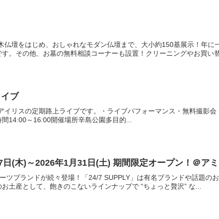
！
木仏壇をはじめ、おしゃれなモダン仏壇まで、大小約150基展示！年
す。その他、お墓の無料相談コーナーも設置！クリーニングやお買い替え
ライブ
イリスの定期路上ライブです。・ライブパフォーマンス・無料撮影会・物販交流会X
間14:00～16:00開催場所辛島公園多目的...
』8月7日(木)～2026年1月31日(土) 期間限定オープン！＠
イーツブランドが続々登場！「24/7 SUPPLY」は有名ブランドや話
土産として、飽きのこないラインナップで “ちょっと贅沢” な...