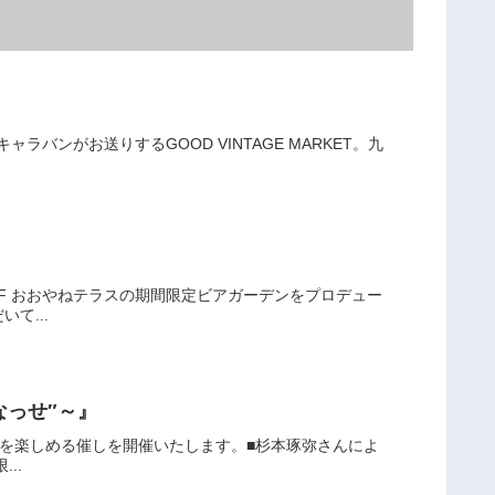
ラバンがお送りするGOOD VINTAGE MARKET。九
3F おおやねテラスの期間限定ビアガーデンをプロデュー
て...
なっせ″～』
食を楽しめる催しを開催いたします。■杉本琢弥さんによ
..