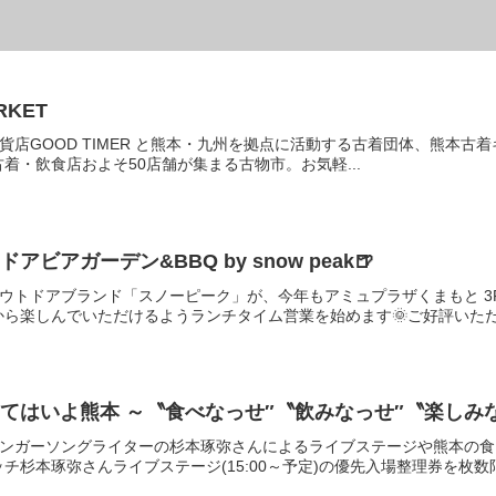
RKET
雑貨店GOOD TIMER と熊本・九州を拠点に活動する古着団体、熊本古着キャ
着・飲食店およそ50店舗が集まる古物市。お気軽...
ドアビアガーデン&BBQ by snow peak🍺
アウトドアブランド「スノーピーク」が、今年もアミュプラザくまもと 
から楽しんでいただけるようランチタイム営業を始めます🌞ご好評いただい
きてはいよ熊本 ～〝食べなっせ″〝飲みなっせ″〝楽しみ
シンガーソングライターの杉本琢弥さんによるライブステージや熊本の
杉本琢弥さんライブステージ(15:00～予定)の優先入場整理券を枚数限.