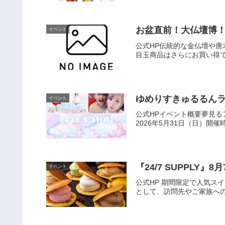
お盆直前！大仏壇博
イベント
公式HP伝統的な金仏壇や唐
目玉商品はさらにお買い得で
ゆめりすきゅるるん
イベント
公式HPイベント概要夢見るア
2026年5月31日（日）開催時
『24/7 SUPPLY
イベント
公式HP 期間限定で人気ス
として、訪問先やご家族へのお