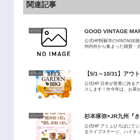
関連記事
GOOD VINTAGE MA
イベント
公式HP阿蘇市のVINTAGE
州内外から集まった雑貨・古
【5/1～10/31】アウト
イベント
公式HP 日本が世界に誇る
スします！🍺今年は、お昼
杉本琢弥×JR九州『
イベント
公式HP アミュひろばにて
るライブステージ、ハイタッチ