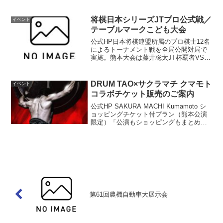
場所展示ホールA入場一般 無料お問い合
わせアールビバン(株) Tel...
将棋日本シリーズJTプロ公式戦／
イベント
テーブルマークこども大会
公式HP日本将棋連盟所属のプロ棋士12名
によるトーナメント戦を全局公開対局で
実施。熊本大会は藤井聡太JT杯覇者VS一
回戦第二局勝者（増田八段VS八代八
段）。また小学生以下による将棋大会も
開催。低学年（3年生以下・未就学児含
DRUM TAO×サクラマチ クマモト
イベント
む）と高学年部門（...
コラボチケット販売のご案内
公式HP SAKURA MACHI Kumamoto シ
ョッピングチケット付プラン（熊本公演
限定）「公演もショッピングもまとめて
楽しめる特別プラン。熊本での贅沢な時
間をあなたのものに！」SS席チケットと
サクラマチショッピングチケット(1,0...
第61回農機自動車大展示会