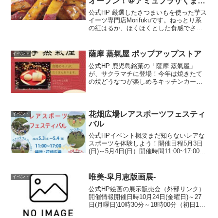
オープン！＠アミュプラザくまも
と 1F
公式HP 厳選したさつまいもを使った芋ス
イーツ専門店Morifukuです。ねっとり系
の紅はるか、ほくほくとした食感でさっ
ぱりとした甘さの鳴門金時、２種類の大
学芋を用意致しました。ぜひ食べ比べし
てみてくださいませ。開催場所はこちら
薩摩 蒸氣屋 ポップアップストア
イベント
▼ 公式HP
公式HP 鹿児島銘菓の「薩摩 蒸氣屋」
が、サクラマチに登場！今年は焼きたて
の焼どうなつが楽しめるキッチンカーも
登場します！かるかん、かすたどん、焼
どうなつなど、蒸氣屋には自慢のモノが
沢山あります。 ひとつひとつ精魂こめて
調製したお菓子を、是...
花畑広場レアスポーツフェスティ
イベント
バル
公式HPイベント概要まだ知らないレアな
スポーツを体験しよう！開催日程5月3日
(日)～5月4日(日）開催時間11:00~17:00開
催場所花畑広場 区分1入場料￥1,000お
問い合わせ先公式HP
唯美-皐月恵版画展-
イベント
公式HP絵画の展示販売会（外部リンク）
開催情報開催日時10月24日(金曜日)～27
日(月曜日)10時30分～18時00分（初日14
時00分開場、最終日17時00分閉場）開催