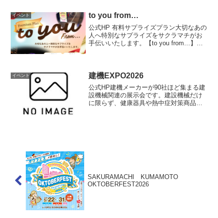
て、訪問先やご家族へのお土産として、
飽きのこないラインナップで “ちょっと贅
to you from…
イベント
沢” な...
公式HP 有料サプライズプラン大切なあの
人へ特別なサプライズをサクラマチがお
手伝いいたします。【to you from…】誕
生日、結婚記念日、プロポーズ、日頃の
感謝など。大切なあの人へ特別なサプラ
イズをサクラマチがお手伝いいたしま
す。プラン...
建機EXPO2026
イベント
公式HP建機メーカーが90社ほど集まる建
設機械関連の展示会です。建設機械だけ
に限らず、健康器具や熱中症対策商品な
どの展示もあり、会場にはお子様向けワ
ークショップやドーナツなどのマルシェ
も開催予定です。屋外も中古機械販売や
キッチンカーなどで賑...
SAKURAMACHI KUMAMOTO
OKTOBERFEST2026