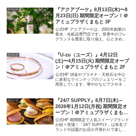
1月18・19日の2日間、グランメッセ熊本
で開催します。皆様に安心し、楽しんで
『アクアブーケ』8月13日(木)〜8
イベント
ご参加いた...
月23日(日) 期間限定オープン！＠
アミュプラザくまもと 3F
公式HP アクアブーケは、2001年創業の
香水・化粧品専門店です。世界中のフレ
グランスを豊富に取り揃え、心ときめく
香りをお届けします。開催場所はこちら
▼ 公式HP
『U-zu（ユーズ）』4月12日
イベント
(土)〜4月15日(火) 期間限定オープ
ン！＠アミュプラザくまもと 2F
公式HP 18金やプラチナ・天然石を中心
に多彩なラインナップのジュエリーをご
用意しています。華やかなピアスやネッ
クレスをご覧ください。開催場所はこち
ら▼ 公式HP
『24/7 SUPPLY』8月7日(木)～
イベント
2026年1月12日(月祝) 期間限定オ
ープン！＠アミュプラザくまもと
1F
公式HP 期間限定で人気スイーツブランド
が続々登場！「24/7 SUPPLY」は有名ブ
ランドや話題のお店が月替わりで楽しめ
るショップです。自分へのご褒美とし