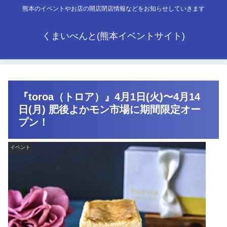
熊本のイベントやお店の開店閉店情報などをお知らせしていきます
くまいべんと(熊本イベントサイト)
『toroa（トロア）』4月1日(火)〜4月14
日(月) 肥後よかモン市場に期間限定オー
プン！
イベント