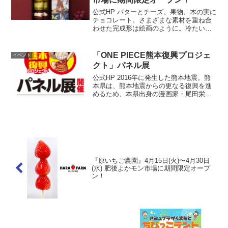
公式HP バターとチーズ。果物、木の実に
チョコレート。さまざまな素材を重ね合
わせた完成形は絵画のように。冷たいの
も、なめらかなのもそれぞれ良く、舌の
上にさまざま映り込む、色や香り。誰か
を思い出したり、旅に出かけてみたくな
「ONE PIECE熊本復興プロジェ
イベント
ったり。漂う雲のよう...
クト」パネル展
公式HP 2016年に発生した熊本地震。熊
本県は、熊本地震からの更なる復興を進
めるため、本県出身の漫画家・尾田栄一
郎氏が描く人気漫画『ONE PIECE』と連
携した「ONE PIECE熊本復興プロジェク
ト」に取り組んでいます。10年を迎え
た...
『原いちご農園』4月15日(火)〜4月30日
(水) 肥後よかモン市場に期間限定オープ
ン！