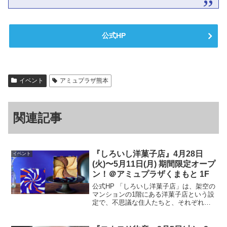
公式HP
イベント
アミュプラザ熊本
関連記事
『しろいし洋菓子店』4月28日
イベント
(火)〜5月11日(月) 期間限定オープ
ン！＠アミュプラザくまもと 1F
公式HP 「しろいし洋菓子店」は、架空の
マンションの1階にある洋菓子店という設
定で、不思議な住人たちと、それぞれの
お菓子をモチーフにした物語を合わせて
お楽しみいただけるブランドです。開催
場所はこちら▼ 公式HP