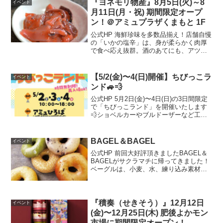
『ヨネモリ物産』8月5日(火)～8
イベント
月11日(月・祝) 期間限定オープ
ン！＠アミュプラザくまもと 1F
公式HP 海鮮珍味を多数品揃え！店舗自慢
の「いかの塩辛」は、身が柔らかく肉厚
で食べ応え抜群。酒のあてにも、アツア
ツご飯にもよく合います！開催場所はこ
ちら▼ 公式HP
【5/2(金)〜4(日)開催】ちびっこラ
イベント
ンド🚙💨
公式HP 5月2日(金)〜4日(日)の3日間限定
で「ちびっこランド」を開催いたします
💨ショベルカーやブルドーザーなど工事
現場で活躍する車に乗ってお仕事体験♪作
業ベストを着て記念撮影も📸さらに！ち
びっこサーキットも登場！足こぎゴーカ
BAGEL＆BAGEL
イベント
ートでゴー...
公式HP 前回大好評頂きましたBAGEL＆
BAGELがサクラマチに帰ってきました！
ベーグルは、小麦、水、練り込み素材等
のシンプルな材料から出来ており、北米
を主産地とした厳選された小麦を使用し
ております。噛むほどに口中に広がるう
まみとほのかな...
『積奏（せきそう）』12月12日
イベント
(金)〜12月25日(木) 肥後よかモン
市場に期間限定オープン！