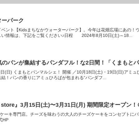
ターパーク
ベント【Kidsまちなかウォーターパーク】。今年は花畑広場にあの！
情報は、下記をご覧ください♪日程 2024年8月10日(土)～18...
(日) 人気のパンが集結するパンダフル！な2日間！「くまも
・19日(日) くまもとパンマルシェ！ 開催 ／10月18日(土)・19日(
集結！パンの香りにアミュひろばが包まれる“パンダフ...
ake store』3月15日(土)〜3月31日(月) 期間限定オー
ーズケーキ専門店。チーズを味わうの大人のチーズケーキをコンセプトに
式HP