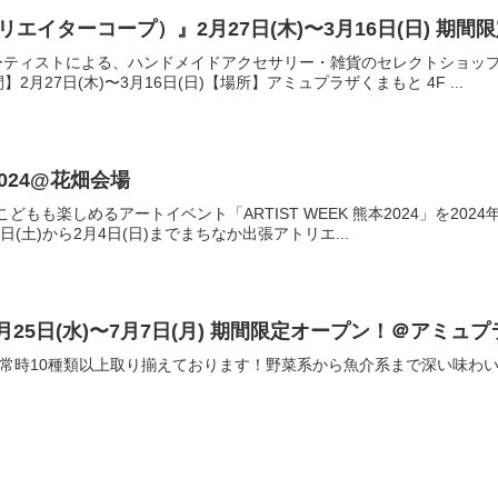
『Creator C
アーティストによる、ハンドメイドアクセサリー・雑貨のセレクトショッ
月27日(木)〜3月16日(日)【場所】アミュプラザくまもと 4F ...
本2024@花畑会場
どもも楽しめるアートイベント「ARTIST WEEK 熊本2024」を20
(土)から2月4日(日)までまちなか出張アトリエ...
『大阪鶴橋キムチ』6月25日(水)〜7月7日(月) 期間限定オー
を常時10種類以上取り揃えております！野菜系から魚介系まで深い味わい