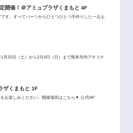
o-op（クリエイターコープ）』2月27日(木)〜3月16日(日) 期間限定開催！＠アミュプラザくまもと 4F
プです。すべてパーツからひとつひとつ手作りした一点も
24年1月20日（土）から2月4日（日）まで熊本市内アチコチ
プン！＠アミュプラザくまもと 1F
をお楽しみください。開催場所はこちら▼ 公式HP