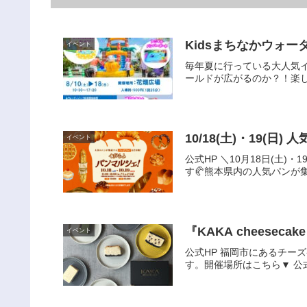
Kidsまちなかウォー
イベント
毎年夏に行っている大人気イ
ールドが広がるのか？！楽しい
10/18(土)・19
イベント
公式HP ＼10月18日(土)
す🥐熊本県内の人気パンが
『KAKA cheesec
イベント
公式HP 福岡市にあるチ
す。開催場所はこちら▼ 公