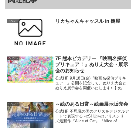
リカちゃんキャッスル in 鶴屋
イベント
7F 熊本ピカデリー 『映画名探偵
イベント
プリキュア！』ぬりえ大会・展示
会のお知らせ
公式HP 9月18日(金)『映画名探偵プリキ
ュア！』公開を記念して、ぬりえ大会と
ぬりえ展示会を開催いたします♪【 ぬり
え大会 】＜ 開 催 期 間 ＞7/4(土)・
7/5(日)の各日熊本ピカデリーOPEN～
19:00まで＜ 場 所 ＞7F ...
～絵のある日常～絵画展示販売会
イベント
公式HP 不思議の国のアリスをデジタルア
ートで表現する ≪SHU≫のアリスシリー
ズ最新作『Alice of Cat』『Alice of
Queen』を熊本県初公開いたします！15
年以上愛されているSHUの描くアリスの
世界観を、どうぞ会場にて...