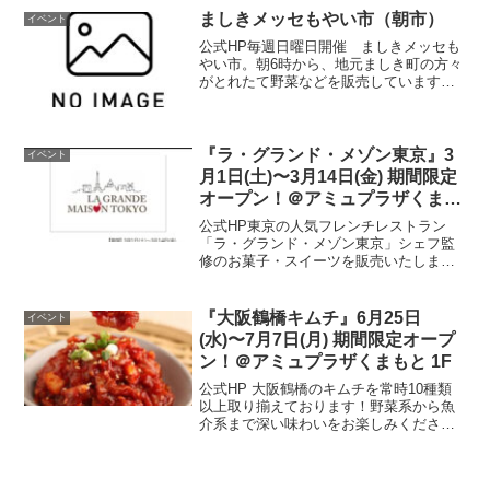
ましきメッセもやい市（朝市）
イベント
公式HP毎週日曜日開催 ましきメッセも
やい市。朝6時から、地元ましき町の方々
がとれたて野菜などを販売しています。
朝の散歩がてら、おしゃべりを楽しみに
お出でください。（冬季は、6時30分～
です）開催情報開催日時毎週日曜日 6時
～8時（売切れ...
『ラ・グランド・メゾン東京』3
イベント
月1日(土)〜3月14日(金) 期間限定
オープン！＠アミュプラザくまも
と 1F
公式HP東京の人気フレンチレストラン
「ラ・グランド・メゾン東京」シェフ監
修のお菓子・スイーツを販売いたしま
す。♦ ギフトにおすすめ ♦＼SNSで大バ
ズりのドバイチョコが登場！／1.「ドバ
イチョコレート」 1,998円今、話題のド
『大阪鶴橋キムチ』6月25日
イベント
バイチョコレ...
(水)〜7月7日(月) 期間限定オープ
ン！＠アミュプラザくまもと 1F
公式HP 大阪鶴橋のキムチを常時10種類
以上取り揃えております！野菜系から魚
介系まで深い味わいをお楽しみくださ
い。開催場所はこちら▼ 公式HP