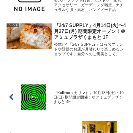
公式HPクラフト雑貨、カントリー家具、
アクセサリー、ガーデニング雑貨、ナチ
ュラルな服・素材、ハンドメード品
等々…たくさんのカワイイがあなたを待
っています。また県内十数店舗のベーカ
リーショップと上田珈琲さんのコラボ
『24/7 SUPPLY』4月14日(火)〜4
イベント
「ベーカリーマルシェ＆カフ...
月27日(月) 期間限定オープン！＠
アミュプラザくまもと 1F
公式HP 「24/7 SUPPLY」は有名ブラン
ドや話題のお店が月替わりで楽しめるシ
ョップです。自分へのご褒美として、訪
問先やご家族へのお土産として、飽きの
こないラインナップで “ちょっと贅沢” な
喜びと感動を提供いたします。今回は、
今話題...
『Kallima（カリマ）』10月18日(土)・19
日(日) 期間限定開催！＠アミュプラザく
まもと 4F