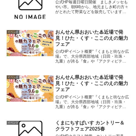
公式HP毎週日曜日開催 ましきメッセも
やい市。朝6時から、地元ましき町の方々
がとれたて野菜などを販売しています。
朝の散歩がてら、おしゃべりを楽しみに
お出でください。（冬季は、6時30分～
です）開催情報開催日時毎週日曜日 6時
～8時（売切れ...
おんせん県おおいた♨近場で発
イベント
見！ひた・くす・ここのえの魅力
フェア
公式HPイベント概要“『くまもと街なか広
場』で、大分県西部地域（日田・玖珠・
九重）が誇る『食』や『アクティビテ
ィ』を体感しよう！！「こどもの日」に
開催される日本童話祭（玖珠町）で体験
できるジャンボこいのぼりのくぐり抜け
おんせん県おおいた♨近場で発
イベント
（雨天・強風時は中止）...
見！ひた・くす・ここのえの魅力
フェア
公式HPイベント概要“『くまもと街なか広
場』で、大分県西部地域（日田・玖珠・
九重）が誇る『食』や『アクティビテ
ィ』を体感しよう！！「こどもの日」に
開催される日本童話祭（玖珠町）で体験
できるジャンボこいのぼりのくぐり抜け
くまにちすぱいす カントリー＆
イベント
（雨天・強風時は中止）...
クラフトフェア2025春