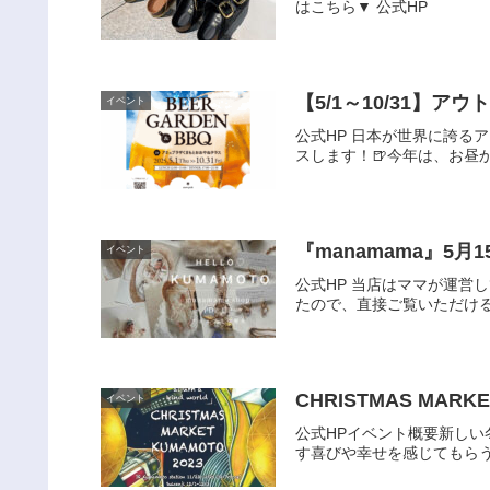
はこちら▼ 公式HP
【5/1～10/31】アウト
イベント
公式HP 日本が世界に誇る
スします！🍺今年は、お昼
『manamama』5月
イベント
公式HP 当店はママが運営
たので、直接ご覧いただける
CHRISTMAS MARKE
イベント
公式HPイベント概要新し
す喜びや幸せを感じてもらう