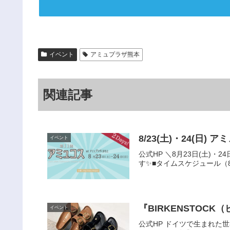
イベント
アミュプラザ熊本
関連記事
イベント
公式HP ＼8月23日(土)
す✨■タイムスケジュール（8月2
『BIRKENSTOC
イベント
公式HP ドイツで生まれ