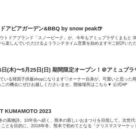
ドアビアガーデン&BBQ by snow peak🍺
アウトドアブランド「スノーピーク」が、今年もアミュプラザくまもと 
から楽しんでいただけるようランチタイム営業を始めます🌞ご好評いただい
15日(木)〜5月25日(日) 期間限定オープン！＠アミュプラ
している韓国子供服shopになります♡オーナー自身が、可愛いと思っ
この機会にぜひお越しくださいませ。開催場所はこちら▼ 公式HP
T KUMAMOTO 2023
い冬の風物詩。10年先へ続く、熊本の新しいおまつりを目指して。次世
ことを目的に、2018年冬、熊本で初めてとなる「クリスマスマーケット」