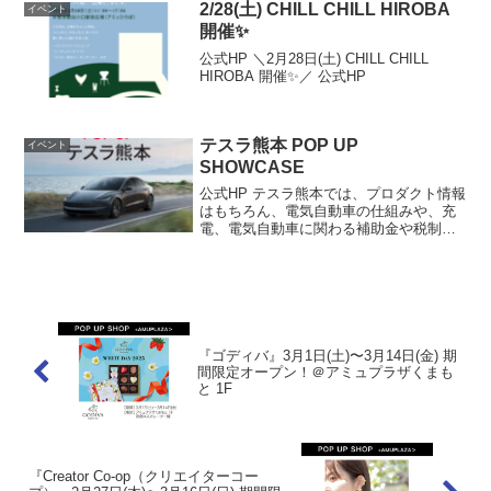
2/28(土) CHILL CHILL HIROBA
イベント
開催✨
公式HP ＼2月28日(土) CHILL CHILL
HIROBA 開催✨／ 公式HP
テスラ熊本 POP UP
イベント
SHOWCASE
公式HP テスラ熊本では、プロダクト情報
はもちろん、電気自動車の仕組みや、充
電、電気自動車に関わる補助金や税制な
どの購入後のランニングコストなどを分
かりやすくお伝えします。テスラの主力
製品である、新しくなったModel Y、
Model 3を...
『ゴディバ』3月1日(土)〜3月14日(金) 期
間限定オープン！＠アミュプラザくまも
と 1F
『Creator Co-op（クリエイターコー