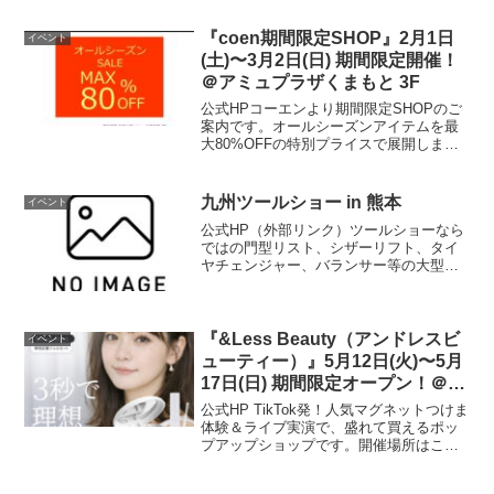
彩る陶磁器の素晴らしさを、見て、触れ
て、実感して…あなたの毎日をもっと豊
『coen期間限定SHOP』2月1日
イベント
かにしませんか。器カフ...
(土)〜3月2日(日) 期間限定開催！
＠アミュプラザくまもと 3F
公式HPコーエンより期間限定SHOPのご
案内です。オールシーズンアイテムを最
大80%OFFの特別プライスで展開しま
す。【期間】2月1日(土)〜3月2日(日)【場
所】アミュプラザくまもと 3F 特設会場
公式HP
九州ツールショー in 熊本
イベント
公式HP（外部リンク）ツールショーなら
ではの門型リスト、シザーリフト、タイ
ヤチェンジャー、バランサー等の大型機
器類や様々なカラーリングの大型ツール
ストレージ展示販売、専門スタッフによ
る診断機や整備機器類、人気のA/Cクリー
ニングマシーンのデ...
『&Less Beauty（アンドレスビ
イベント
ューティー）』5月12日(火)〜5月
17日(日) 期間限定オープン！＠ア
ミュプラザくまもと 3F
公式HP TikTok発！人気マグネットつけま
体験＆ライブ実演で、盛れて買えるポッ
プアップショップです。開催場所はこち
ら▼ 公式HP