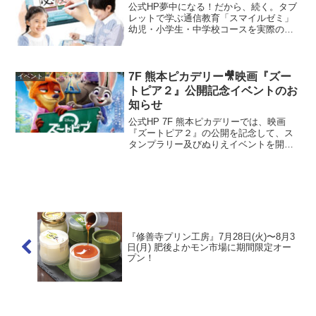
公式HP夢中になる！だから、続く。タブ
レットで学ぶ通信教育「スマイルゼミ」
幼児・小学生・中学校コースを実際のタ
ブレットでお試しいただけます！体験い
ただいた方だけの限定入会特典もござい
ます。ご参加はもちろん無料です。是非
お気軽にご参加ください...
7F 熊本ピカデリー🎥映画『ズー
イベント
トピア２』公開記念イベントのお
知らせ
公式HP 7F 熊本ピカデリーでは、映画
『ズートピア２』の公開を記念して、ス
タンプラリー及びぬりえイベントを開催
いたします！【１】スタンプラリー■開催
期間：11月21日(金)～12月26日(金)■開催
場所：アミュプラザくまもと館内■参加
費：...
『修善寺プリン工房』7月28日(火)〜8月3
日(月) 肥後よかモン市場に期間限定オー
プン！