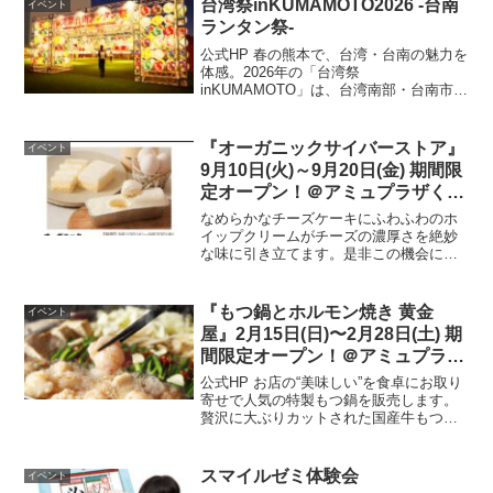
台湾祭inKUMAMOTO2026 -台南
イベント
ランタン祭-
公式HP 春の熊本で、台湾・台南の魅力を
体感。2026年の「台湾祭
inKUMAMOTO」は、台湾南部・台南市と
の特別コラボレーションにより、「台南
ランタン祭」として開催します。台湾屈
指のランタンの街・台南。会場となる花
『オーガニックサイバーストア』
イベント
畑広場は、色鮮やかな台...
9月10日(火)～9月20日(金) 期間限
定オープン！＠アミュプラザくま
もと 1F
なめらかなチーズケーキにふわふわのホ
イップクリームがチーズの濃厚さを絶妙
な味に引き立てます。是非この機会にこ
の禁断の生チーズケーキをご賞味くださ
いませ。【期間】9月10日(火)～9月20日
(金)【場所】アミュプラザくまもと 1F 南
『もつ鍋とホルモン焼き 黄金
イベント
側エスカ...
屋』2月15日(日)〜2月28日(土) 期
間限定オープン！＠アミュプラザ
くまもと 1F
公式HP お店の“美味しい”を食卓にお取り
寄せで人気の特製もつ鍋を販売します。
贅沢に大ぶりカットされた国産牛もつは
煮込んでも縮みづらく、柔らかくぷりっ
とした食感を選べる複数のスープとお楽
しみください。『開催場所はこちら▼ 公
スマイルゼミ体験会
イベント
式HP