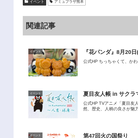
イベント
アミュプラザ熊本
関連記事
『花パンダ』8月20日
イベント
公式HP ちっちゃくて、か
夏目友人帳 in サク
イベント
公式HP TVアニメ「夏目
然、歴史、人柄の良さが魅力
第47回火の国祭り
イベント