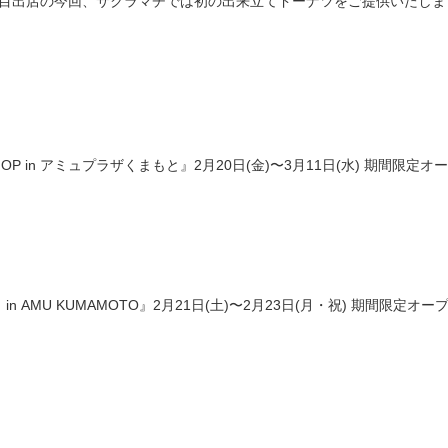
目出店の今回、サクラマチでは初の出来立てドーナツをご提供いたします。
HOP in アミュプラザくまもと』2月20日(金)〜3月11日(水) 期間限
in AMU KUMAMOTO』2月21日(土)〜2月23日(月・祝) 期間限定