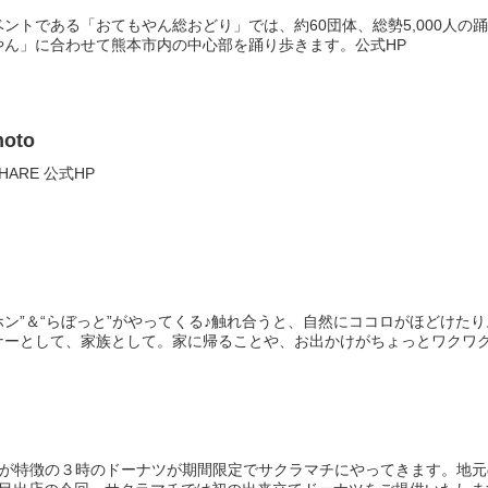
ントである「おてもやん総おどり」では、約60団体、総勢5,000人
やん」に合わせて熊本市内の中心部を踊り歩きます。公式HP
oto
ARE 公式HP
ボホン”＆“らぼっと”がやってくる♪触れ合うと、自然にココロがほどけ
ーとして、家族として。家に帰ることや、お出かけがちょっとワクワクし
わいが特徴の３時のドーナツが期間限定でサクラマチにやってきます。地