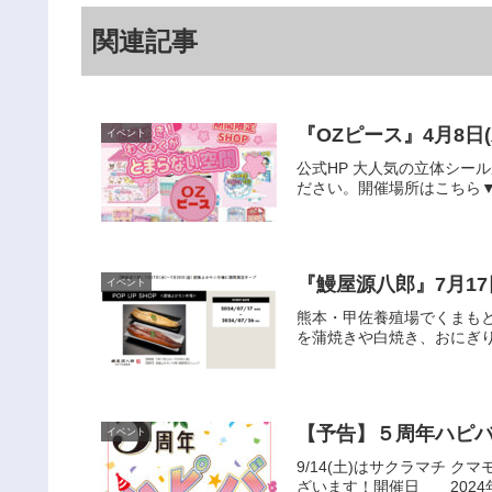
関連記事
『OZピース』4月8日
イベント
公式HP 大人気の立体シー
ださい。開催場所はこちら▼
『鰻屋源八郎』7月17
イベント
熊本・甲佐養殖場でくまも
を蒲焼きや白焼き、おにぎ
【予告】５周年ハピ
イベント
9/14(土)はサクラマチ 
ざいます！開催日 2024年9月