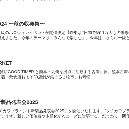
24 〜秋の収穫祭〜
州最⼤級のハロウィンイベントが開催決定︕昨年は2⽇間で約11万⼈もの
えました。今年のテーマは「みんなで楽しむ」。今年は、さらに⼀段と成
RKET
雑貨店GOOD TIMER と熊本・九州を拠点に活動する古着団体、熊本古着キャ
着・飲食店およそ50店舗が集まる古物市。お気軽...
製品発表会2025
チカワブラインド新製品発表会2025」を開催いたします。“タチカワブ
します。新しい価値観や多様化するニーズに対応する、窓まわり・間仕切