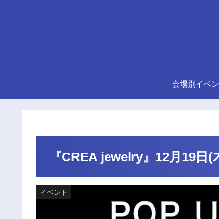
会場別イベン
『CREA jewelry』12月1
イベント