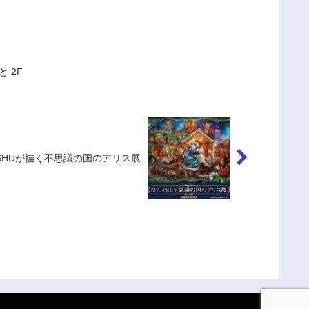
 2F
SHUが描く不思議の国のアリス展