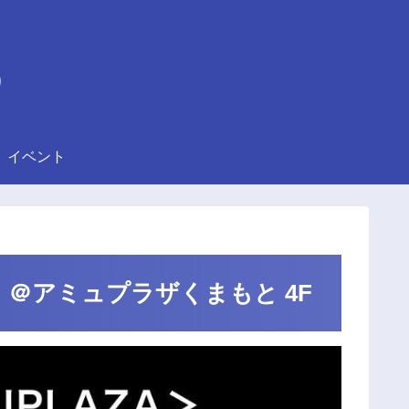
)
イベント
定開催！＠アミュプラザくまもと 4F