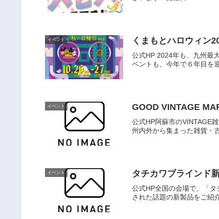
くまもとハロウィン20
イベント
公式HP 2024年も、九
ベントも、今年で６年⽬を迎
GOOD VINTAGE MA
イベント
公式HP阿蘇市のVINTAGE
州内外から集まった雑貨・古
タチカワブラインド新
イベント
公式HP全国の会場で、「タ
された話題の新製品をご紹介