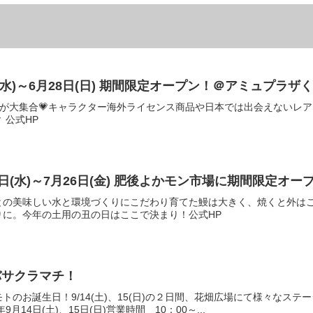
(水)～6月28日(日) 期間限定オープン！＠アミュプラザく
ルが大集合💗キャラクター海外ライセンス商品や日本では出会えないレア
 公式HP
日(水)～7月26日(金) 肥後よかモン市場に期間限定オー
との美味しい水と環境づくりにこだわり育てた鰻は大きく、焼くと外は
りに。今年の土用の丑の日はここで決まり！公式HP
バサクラマチ！
クマモトのお誕生日！9/14(土)、15(日)の２日間、花畑広場にて様々
14日(土)、15日(日)営業時間 10：00～...