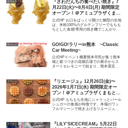
『さわだんちの食べたい焼き』7
イベント
月22日(火)〜8月4日(月) 期間限定
オープン！＠アミュプラザくまも
と 1F
公式HP お口をぱっくり開けた鯛型の生地
は、米粉100%のグルテンフリーでもちも
ちとした食感!専用の焼き機でこんがりと
焼いています。餡は定番で4種ご用意して
おり、季節によって限定の餡も考案して
おります。昔ながらのたいやきの良さを
GO!GO!ラリーin熊本 ~Classic
イベント
ベースに、見...
Car Meeting~
公式HPイベント概要熊本市民が集う熊本
城と庭つづきの花畑広場での展示からス
タートセレモニーで始まり、熊本震災被
災地や関連施設を周遊し、世界有数の阿
蘇の雄大なカルデラを楽しみながらクラ
シックカーで巡るスタンプ走行会。一般
『リエージュ』12月26日(金)〜
イベント
公道では法定速度を厳守...
2026年1月7日(水) 期間限定オー
プン！＠アミュプラザくまもと
1F
公式HP もちもち生地にシャリっとパール
シュガーの食感が特徴です。本場のワッ
フルマシーンで焼き上げるリエージュの
ワッフルは、手のひらサイズの大きなワ
ッフル！トースターで温めた時、バター
のいい香りが広がります。是非一度ご賞
『LILY’SICECREAM』5月22日
イベント
味ください。開催場所...