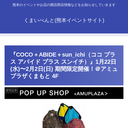
熊本のイベントやお店の開店閉店情報などをお知らせしていきます
くまいべんと(熊本イベントサイト)
『COCO＋ABIDE＋sun_ichi（ココ プラ
ス アバイド プラス スンイチ）』1月22日
(水)〜2月2日(日) 期間限定開催！＠アミュ
プラザくまもと 4F
イベント