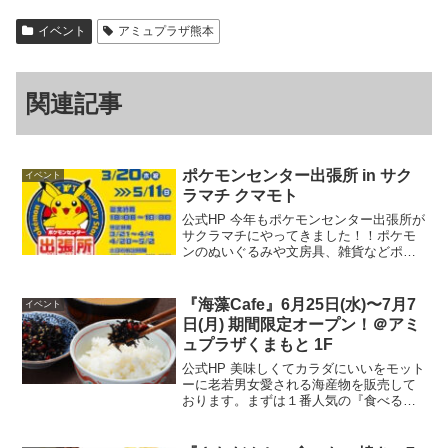
イベント
アミュプラザ熊本
関連記事
ポケモンセンター出張所 in サク
イベント
ラマチ クマモト
公式HP 今年もポケモンセンター出張所が
サクラマチにやってきました！！ポケモ
ンのぬいぐるみや文房具、雑貨などポケ
モンセンターオリジナルグッズが大集
合！出店期間中にはノベルティがもらえ
るスタンプラリーも実施します！皆様の
『海藻Cafe』6月25日(水)〜7月7
イベント
ご来場をお待ちしおりま...
日(月) 期間限定オープン！＠アミ
ュプラザくまもと 1F
公式HP 美味しくてカラダにいいをモット
ーに老若男女愛される海産物を販売して
おります。まずは１番人気の『食べるし
じみ』をご賞味ください。開催場所はこ
ちら▼ 公式HP