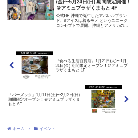
(金)〜5月24日(日) 期間限定開催！
＠アミュプラザくまもと 4F
公式HP 沖縄で誕生したアパレルブラン
ド。♯アイスは着るモノ というユニーク
コンセプトで展開。沖縄とアメリカのカ
ルチャーチャンプルー、タイダイ染めア
イテムをアイスフレーバーに見立ててま
す。着るモノからHAPPYにする。開催場
所はこちら▼ 公...
『食べる生活百貨店』1月21日(火)〜1月
31日(金) 期間限定オープン！＠アミュプ
ラザくまもと 1F
『バーズック』1月11日(土)〜2月2日(日)
期間限定オープン！＠アミュプラザくま
もと 6F
ホーム
イベント