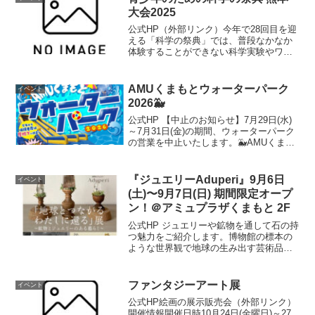
大会2025
公式HP（外部リンク）今年で28回目を迎
える「科学の祭典」では、普段なかなか
体験することができない科学実験やワー
クショップをたくさん準備しています！
科学に直接触れる機会は子どもたちにと
って貴重な体験で、みんな科学の楽しさ
AMUくまもとウォーターパーク
イベント
や不思議さを感じなが...
2026🐳
公式HP 【中止のお知らせ】7月29日(水)
～7月31日(金)の期間、ウォーターパーク
の営業を中止いたします。🐳AMUくまも
とウォーターパーク2026🐳熊本駅前の夏
の風物詩が今年もアミュひろばに登場！
🐧今年も人気の大型スライダーが登場し
『ジュエリーAduperi』9月6日
イベント
ます...
(土)〜9月7日(日) 期間限定オープ
ン！＠アミュプラザくまもと 2F
公式HP ジュエリーや鉱物を通して石の持
つ魅力をご紹介します。博物館の標本の
ような世界観で地球の生み出す芸術品を
ご覧ください。開催場所はこちら▼ 公式
HP
ファンタジーアート展
イベント
公式HP絵画の展示販売会（外部リンク）
開催情報開催日時10月24日(金曜日)～27