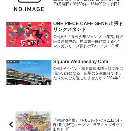
日(月曜日)10時30分～18時00分（初日14
時00分開場、最終日17時00分閉場）開催
場所展示ホールA入場一般 無料お問い合
わせアールビバン(株) Tel...
ONE PIECE CAFE GENE 出張ド
イベント
リンクスタンド
公式HP 「週刊少年ジャンプ」(集英社)で
絶賛連載中の、尾田栄一郎作による少年
マンガシリーズ原作のTVアニメ「ONE
PIECE」とのコラボレーションカフェ、
「ONE PIECE CAFE GENE」の出張ドリ
ンクスタンドを開催！本コラボカ...
Square Wednesday Cafe
イベント
公式HPイベント概要毎週水曜日は花畑広
場がCafeになる！広場の芝生部分でゆっ
たりのんびり過ごしませんか？2024年2月
28日は11:00～18:00の営業！出店店舗は
こちら！・キッチンストリート（ブリト
ー）・TEX-MEX（タコス）・花宗...
『沖縄物産展』7月8日(火)〜7月21日(月・
祝) 期間限定オープン！＠アミュプラザく
まもと 1F