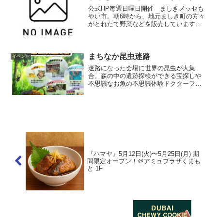
公式HP毎週日曜日開催 ましきメッセも
やい市。朝6時から、地元ましき町の方々
がとれたて野菜などを販売しています。
朝の散歩がてら、おしゃべりを楽しみに
お出でください。（冬季は、6時30分～
です）開催情報開催日時毎週日曜日 6時
～8時（売切れ...
まちなか昆虫迷路
イベント
迷路になった会場に世界の昆虫が大集
合。森の中の遺跡探検ができる宝探しや
不思議なお魚の不思議体験ドクターフィ
ッシュ、世界の昆虫と触れ合うことがで
きるふれあいコーナーもございます。夏
休みは昆虫たちの世界へ迷い込んでみま
せんか？ぜひお誘いあわせの...
『ハマヤ』5月12日(火)〜5月25日(月) 期
間限定オープン！＠アミュプラザくまも
と 1F