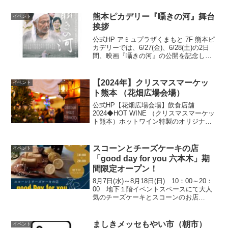
場所はこちら▼ 公式HP
熊本ピカデリー『囁きの河』舞台
イベント
挨拶
公式HP アミュプラザくまもと 7F 熊本ピ
カデリーでは、6/27(金)、6/28(土)の2日
間、映画『囁きの河』の公開を記念して
舞台挨拶を実施いたします。【 登 壇 者
】中原丈雄さん、渡辺裕太さん、大木一
史監督※登壇者は予告なく変更とな...
【2024年】クリスマスマーケッ
イベント
ト熊本 （花畑広場会場）
公式HP【花畑広場会場】飲食店舗
2024◆HOT WINE （クリスマスマーケッ
ト熊本）ホットワイン特製のオリジナル
ホットワイン。寒い冬空の下で飲むホッ
トワインは気持ちまであたたかくしま
す。今年はノンアルのホットワインもご
スコーンとチーズケーキの店
イベント
用意しています。...
「good day for you 六本木」期
間限定オープン！
8月7日(水)～8月18日(日) 10：00～20：
00 地下１階イベントスペースにて大人
気のチーズケーキとスコーンのお店
「good day for you 六本木」がサクラマ
チ クマモトに期間限定でオープン！この
機会に是非お立ち寄りくださ...
ましきメッセもやい市（朝市）
イベント