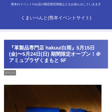
熊本のイベントやお店の開店閉店情報などをお知らせしていきます
くまいべんと(熊本イベントサイト)
『革製品専門店 hakuu/白雨』5月15日
(金)〜5月24日(日) 期間限定オープン！＠
アミュプラザくまもと 5F
イベント