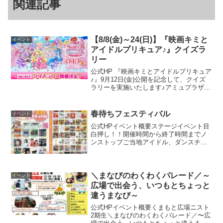
関連記事
【8/8(金)～24(日)】『映画キミと
イベント
アイドルプリキュア♪』クイズラ
リー
公式HP 『映画キミとアイドルプリキュア
♪』9月12日(金)公開を記念して、クイズ
ラリーを実施いたします♪アミュプラザく
まもと館内にあるポスターの二次元コー
ドをスキャンしてクイズに挑戦！特設ペ
ージにクイズの答えと必要事項を記入の
春待ちフェスティバル
イベント
上応募すると...
公式HPイベント概要ステージイベント目
白押し！！開催時間から終了時間までノ
ンストップご当地アイドル、ダンスチー
ム、バンド、漫才等観覧無料！熊本で活
動するメンバーを沢山応援して、一緒に
盛り上がりましょう。会場には49店舗の
いろんなお店が集まり...
＼まなびのわくわくパレード／～
イベント
広場で出会う、いつもとちょっと
違うまなび～
公式HPイベント概要くまもと広場ニスト
2期生＼まなびのわくわくパレード／〜広