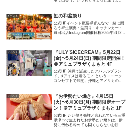
場で出会う、いつもとちょっと違うまな
び〜3月2日（日）11:00〜17:00＠花畑広
場楽器やドローン体験、仮装にお絵か
き…いつもとちょっと違う、わくわく体
虹の和盆祭り
イベント
験しません...
公式HPイベント概要🌈皆んなで一緒に踊
ろう🌈生演奏・盆踊り・キッチンカー・
縁日出店Instagram開催日程2025年8月23
日(土)開催時間17：00～21：00開催場所
花畑広場 区分1入場料無料お問い合わせ
先虹の和盆祭り実行委員会（ni...
『LILY’SICECREAM』5月22日
イベント
(金)〜5月24日(日) 期間限定開催！
＠アミュプラザくまもと 4F
公式HP 沖縄で誕生したアパレルブラン
ド。♯アイスは着るモノ というユニーク
コンセプトで展開。沖縄とアメリカのカ
ルチャーチャンプルー、タイダイ染めア
イテムをアイスフレーバーに見立ててま
す。着るモノからHAPPYにする。開催場
『お伊勢たい焼き』4月15日
イベント
所はこちら▼ 公...
(火)〜6月30日(月) 期間限定オープ
ン！＠アミュプラザくまもと 1F
公式HP たい焼き発祥と言われている三重
県津市で生まれたお伊勢たい焼きは、伊
勢に伝わる冷めても固くならないお餅を
当店自慢の薄皮たい焼きと組み合わせた