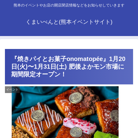
熊本のイベントやお店の開店閉店情報などをお知らせしていきます
くまいべんと(熊本イベントサイト)
『焼きパイとお菓子onomatopée』1月20
日(火)〜1月31日(土) 肥後よかモン市場に
期間限定オープン！
イベント