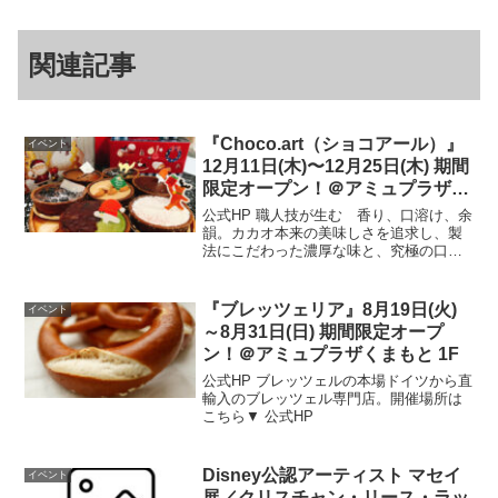
関連記事
『Choco.art（ショコアール）』
イベント
12月11日(木)〜12月25日(木) 期間
限定オープン！＠アミュプラザく
まもと 1F
公式HP 職人技が生む 香り、口溶け、余
韻。カカオ本来の美味しさを追求し、製
法にこだわった濃厚な味と、究極の口溶
け。自社農園で丁寧に育てたフィリピン
産カカオを使用し、ショコラティエの情
熱が見事形になった贅沢な生ショコラタ
『ブレッツェリア』8月19日(火)
イベント
ルトをぜひお召し上が...
～8月31日(日) 期間限定オープ
ン！＠アミュプラザくまもと 1F
公式HP ブレッツェルの本場ドイツから直
輸入のブレッツェル専門店。開催場所は
こちら▼ 公式HP
Disney公認アーティスト マセイ
イベント
展／クリスチャン・リース・ラッ