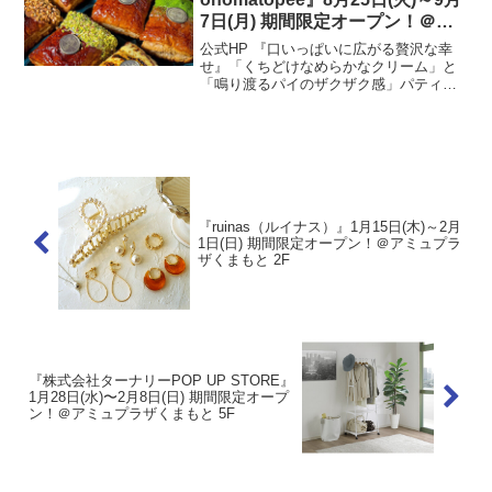
7日(月) 期間限定オープン！＠ア
ミュプラザくまもと 2F
公式HP 『口いっぱいに広がる贅沢な幸
せ』「くちどけなめらかなクリーム」と
「鳴り渡るパイのザクザク感」パティシ
エが研究に研究を重ねた“こだわりのクリ
ーム”を口いっぱいに楽しめるパイ。パイ
のザクザク感をより楽しんでもらうため
に生地の表裏をキャ...
『ruinas（ルイナス）』1月15日(木)～2月
1日(日) 期間限定オープン！＠アミュプラ
ザくまもと 2F
『株式会社ターナリーPOP UP STORE』
1月28日(水)〜2月8日(日) 期間限定オープ
ン！＠アミュプラザくまもと 5F