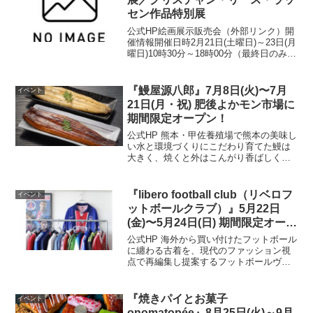
セン作品特別展
公式HP絵画展示販売会（外部リンク）開
催情報開催日時2月21日(土曜日)～23日(月
曜日)10時30分～18時00分（最終日のみ
17時00分閉場）開催場所展示ホールA入
場一般 無料お問い合わせアールビバン
(株) Tel：03-5783-7...
『鰻屋源八郎』7月8日(火)〜7月
イベント
21日(月・祝) 肥後よかモン市場に
期間限定オープン！
公式HP 熊本・甲佐養殖場で熊本の美味し
い水と環境づくりにこだわり育てた鰻は
大きく、焼くと外はこんがり香ばしく、
中はふっくら柔らかい。そんな自慢の鰻
を蒲焼きや白焼き、おにぎりにして提供
いたします。今年の土用の丑の日は「鰻
『libero football club（リベロフ
イベント
屋源八郎」で決まり！...
ットボールクラブ）』5月22日
(金)〜5月24日(日) 期間限定オープ
ン！＠アミュプラザくまもと 3F
公式HP 海外から買い付けたフットボール
に纏わる古着を、現代のファッション視
点で再編集し提案するフットボールヴィ
ンテージショップです。開催場所はこち
ら▼ 公式HP
『焼きパイとお菓子
イベント
onomatopée』8月25日(火)～9月