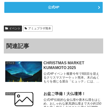
公式HP
イベント
アミュプラザ熊本
関連記事
CHRISTMAS MARKET
イベント
KUMAMOTO 2025
公式HPイベント概要今年で8回目を迎え
るクリスマスマーケット熊本。木のぬく
もりを感じる屋台「ヒュッテ」には、温
かい料理やホットワイン、かわいい雑貨
が並びます。会場には熊本産の竹を使っ
た竹あかりが灯り、やさしい光に包まれ
お盆ご準備！大仏壇博！
イベント
た心温まる空間が広がり...
公式HP伝統的な金仏壇や唐木仏壇をはじ
め、おしゃれな家具調仏壇まで大小約150