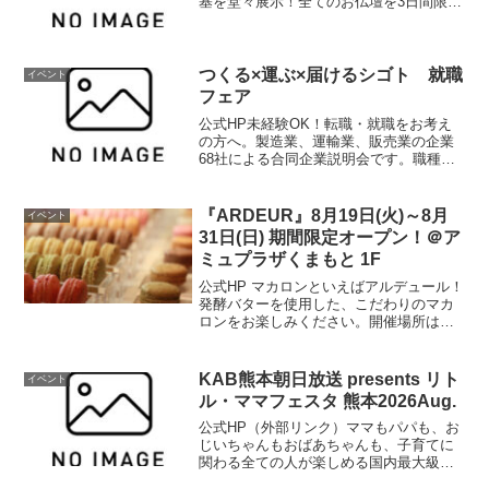
基を堂々展示！全てのお仏壇を3日間限り
の大特価でご案内いたします。綺麗なお
仏壇で今年のお盆をお迎えしませんか。
お墓の無料相談コーナーも！是非ご来場
ください。（外部...
つくる×運ぶ×届けるシゴト 就職
イベント
フェア
公式HP未経験OK！転職・就職をお考え
の方へ。製造業、運輸業、販売業の企業
68社による合同企業説明会です。職種は
その他にも事務、営業など多岐にわた
り、正社員をはじめパート、契約社員な
どもあります。「まず話を聞いてみた
『ARDEUR』8月19日(火)～8月
イベント
い」という方から「転職し...
31日(日) 期間限定オープン！＠ア
ミュプラザくまもと 1F
公式HP マカロンといえばアルデュール！
発酵バターを使用した、こだわりのマカ
ロンをお楽しみください。開催場所はこ
ちら▼ 公式HP
KAB熊本朝日放送 presents リト
イベント
ル・ママフェスタ 熊本2026Aug.
公式HP（外部リンク）ママもパパも、お
じいちゃんもおばあちゃんも、子育てに
関わる全ての人が楽しめる国内最大級の
ファミリーイベント「リトル・ママフェ