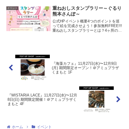
スタ」。リトル・ママフェスタではハイ
ハイレース、撮影会などの人気企画をは
重ねおしスタンプラリー～ぐるり
イベント
じめ、子育て応援企業や...
熊本さんぽ～
公式HPイベント概要4つのポイントを巡
って絵を完成させよう！参加無料FREE!!!
重ねおしスタンプラリーとは？4ヶ所のス
タンプ設置スポットをめぐり、版画のよ
うにスタンプを重ねておしていくと1つの
絵が完成するスタンプラリーです。コン
プリートし...
『海藻カフェ』11月27日(水)〜12月9日
(月) 期間限定オープン！＠アミュプラザ
くまもと 1F
『WISTARIA LACE』11月27日(水)〜12月
8日(日) 期間限定開催！＠アミュプラザく
まもと 4F
ホーム
イベント