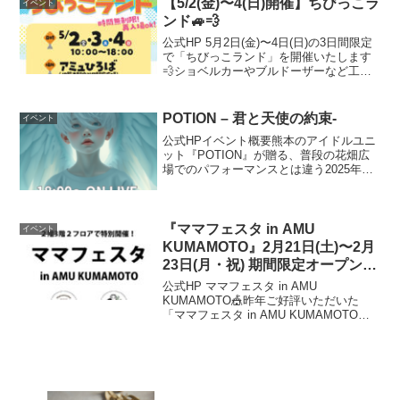
【5/2(金)〜4(日)開催】ちびっこラ
イベント
ンド🚙💨
公式HP 5月2日(金)〜4日(日)の3日間限定
で「ちびっこランド」を開催いたします
💨ショベルカーやブルドーザーなど工事
現場で活躍する車に乗ってお仕事体験♪作
業ベストを着て記念撮影も📸さらに！ち
びっこサーキットも登場！足こぎゴーカ
POTION – 君と天使の約束-
イベント
ートでゴー...
公式HPイベント概要熊本のアイドルユニ
ット『POTION』が贈る、普段の花畑広
場でのパフォーマンスとは違う2025年ク
リスマス特別ナイトステージ。今までに
「見たことのないもの」を多数ご用意し
てお待ちしております。HP : X : 開催日
程2...
『ママフェスタ in AMU
イベント
KUMAMOTO』2月21日(土)〜2月
23日(月・祝) 期間限定オープン！
＠アミュプラザくまもと 2F
公式HP ママフェスタ in AMU
KUMAMOTO🎪昨年ご好評いただいた
「ママフェスタ in AMU KUMAMOTO」
を今年も開催！県内外から人気ショップ
13店舗が日替わりで大集合！ぜひお立ち
寄りください。≪出店者紹介（全13店
舗）≫...