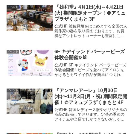
『雄和堂』4月1日(水)～4月21日
イベント
(火) 期間限定オープン！＠アミュ
プラザくまもと 3F
公式HP 波佐見焼をはじめとする全国の人
気作家の器を取り揃えております。お買
得なアウトレットコーナーも豊富にご用
意致しておりますので、ぜひこの機会に
お立ち寄りください。開催場所はこちら
▼ 公式HP
6F キデイランド パーラービーズ
イベント
体験会開催✨🐰
公式HP 6F キデイランド パーラービーズ
体験会開催！ビーズを並べてアイロンを
かけるとカワイイ作品が簡単につくれち
ゃう♪パーラービーズの体験会です！ちい
かわ、サンリオ、ポケモンなどからお好
きなキャラクターをお選びいただけま
『アンマレアーレ』10月30日
イベント
す。※各種無くな...
(木)〜11月3日(月・祝) 期間限定開
催！＠アミュプラザくまもと 4F
公式HP 韓国レディース服やオリジナルの
商品の販売しております。定番の季節の
アイテムや当店でしかできないおしゃれ
なセレクトで皆様に笑顔になっていただ
けたらうれしいです。開催場所はこちら
▼ 公式HP