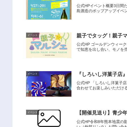
公式HPイベント概要3日間だ
島酒造のポップアップイベン
親子でタッグ！親子マ
イベント
公式HP ゴールデンウィ
で知恵を出し合い、モノを売
『しろいし洋菓子店』4
イベント
公式HP 「しろいし洋菓子
合わせてお楽しみいただける
【開催見送り】青少年
イベント
公式HP令和8年熊本地震の
い（外部リンク）お問い合わせ青