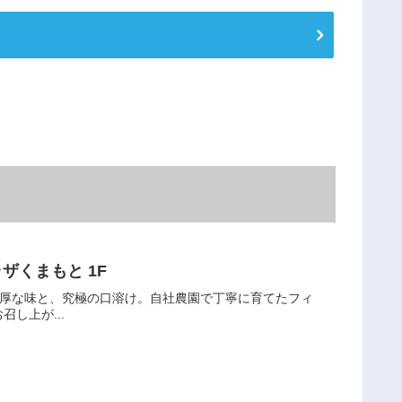
ザくまもと 1F
濃厚な味と、究極の口溶け。自社農園で丁寧に育てたフィ
し上が...