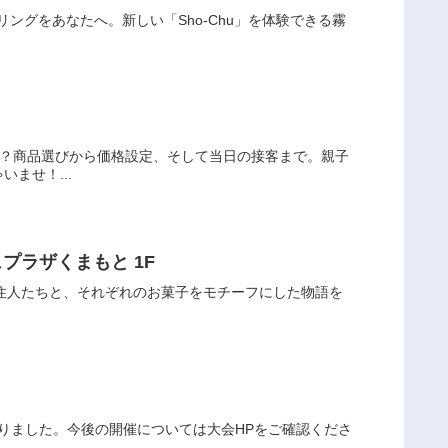
アリングをあなたへ。新しい「Sho-Chu」を体験できる霧
か？商品選びから価格設定、そして当日の接客まで。親子
ませ！...
ュプラザくまもと 1F
な住人たちと、それぞれのお菓子をモチーフにした物語を
りました。今後の開催については大会HPをご確認くださ