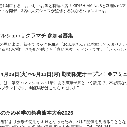
け開店する、おいしいお酒と料理の店！KIRISHIMA No.8と料理のペ
トを開催！3名の人気シェフが監修する異なるジャンルのお...
ルシェinサクラマチ 参加者募集
ークの思い出に、親子でタッグを組み「お店屋さん」に挑戦してみません
る喜びや難しさを肌で感じる「商い体験」イベントです。「いらっしゃい
月28日(火)〜5月11日(月) 期間限定オープン！＠アミ
店」は、架空のマンションの1階にある洋菓子店という設定で、不思議
ブランドです。開催場所はこちら▼ 公式HP
のため科学の祭典熊本大会2026
影響により会場の使用が困難となったため、8月の開催を見送ることとな
少年のための科学の祭典 熊本大会 事務局 Tel：096-363-...