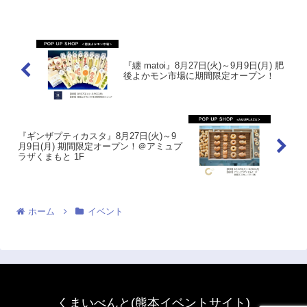
り、日常では手に入らない新たな発見と
喜びをお届けします。全国から希少植物
販売者約50組、植物以...
『纏 matoi』8月27日(火)～9月9日(月) 肥
後よかモン市場に期間限定オープン！
『ギンザプティカスタ』8月27日(火)～9
月9日(月) 期間限定オープン！＠アミュプ
ラザくまもと 1F
ホーム
イベント
くまいべんと(熊本イベントサイト)