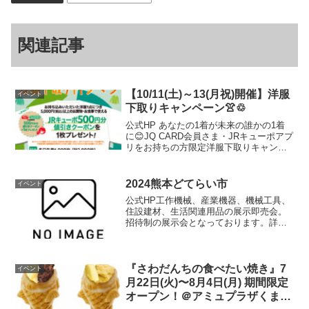
関連記事
【10/11(土)～13(月祝)開催】洋服
イベント
下取りキャンペーン👚♲
公式HP あなたの1着が未来の誰かの1着
に😊JQ CARD会員さま・JRキューポアプ
リをお持ちの方限定洋服下取りキャンペ
ーン開催👚♲お持ち込みいただいた洋服1
点につき、5,000円（税込）以上のお買
物・お食事で使えるJRキューポ500円分
2024熊本どてらい市
イベント
値...
公式HP工作機械、産業機器、機械工具、
住設建材、生活関連用品の展示即売会。
招待制の展示会となっております。詳し
くはHPをご覧下さい。（外部リンク）開
催情報開催日時11月15日(金曜日) 10時00
分～17時00分 16日(土曜日) 10...
『さわだんちの食べたい焼き』7
イベント
月22日(火)〜8月4日(月) 期間限定
オープン！＠アミュプラザくまも