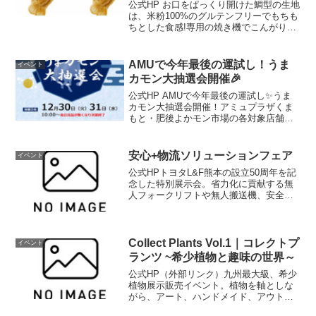
と 1F
公式HP お口をぱっくり開けた鯛型の生地
は、米粉100%のグルテンフリーでもちも
ちとした食感!専用の焼き機でこんがりと
焼いています。餡は定番で4種ご用意して
おり、季節によって限定の餡も考案して
おります。昔ながらのたいやきの良さを
AMUで今年最後の運試し！うま
イベント
ベースに、見...
カモン大抽選会開催🎉
公式HP AMUで今年最後の運試し✨うま
カモン大抽選会開催！アミュプラザくま
もと・肥後よかモン市場の各対象店舗に
て1,000円（税込）以上お買上げで抽選補
助券を1枚プレゼント！抽選補助券3枚で1
回ガラポン抽選会にご参加いただけま
安心+物流ソリューションフェア
イベント
す。■抽選補...
公式HPトヨタL&F熊本の設立50周年を記
念した特別展示会。省力化に貢献する無
人フォークリフトや無人搬送機、安全な
職場環境に寄与するマテンハン機器など
を多数展示。また株式会社豊田自動織機
から講師をお招きし「トヨタ式改善の考
え方」・「安全な職...
Collect Plants Vol.1｜コレクトプ
イベント
ランツ ~希少植物と趣味の世界～
公式HP（外部リンク）九州最大級、希少
植物展示販売イベント。植物を軸としな
がら、アート、ハンドメイド、アウトド
アなど、多彩なジャンルの出展者が集ま