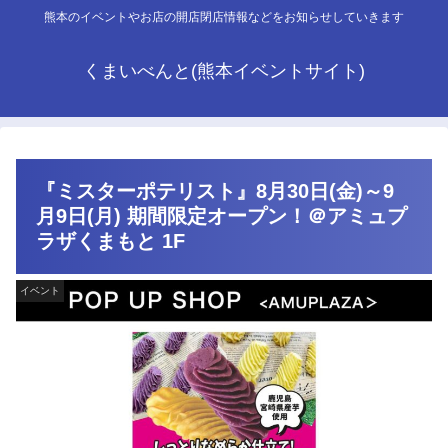
熊本のイベントやお店の開店閉店情報などをお知らせしていきます
くまいべんと(熊本イベントサイト)
『ミスターポテリスト』8月30日(金)～9
月9日(月) 期間限定オープン！＠アミュプ
ラザくまもと 1F
イベント