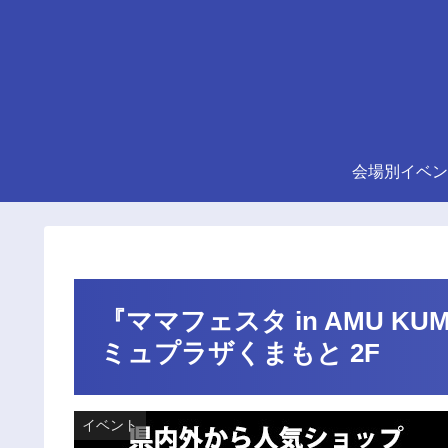
会場別イベン
『ママフェスタ in AMU KU
ミュプラザくまもと 2F
イベント