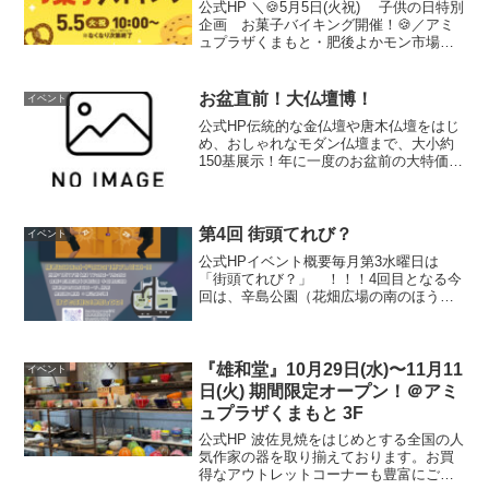
公式HP ＼🍪5月5日(火祝) 子供の日特別
企画 お菓子バイキング開催！🍪／アミ
ュプラザくまもと・肥後よかモン市場の
人気のお菓子やお土産が大集合🎉お好き
なお菓子３つで555円（税込）の特別イベ
ント！【 開催日時 】2026年5月5日
お盆直前！大仏壇博！
イベント
（火祝...
公式HP伝統的な金仏壇や唐木仏壇をはじ
め、おしゃれなモダン仏壇まで、大小約
150基展示！年に一度のお盆前の大特価を
お見逃しなく！また、基数限定の目玉商
品はさらにお買い得です。その他、お墓
の無料相談コーナーも設置！クリーニン
グやお買い替え等、...
第4回 街頭てれび？
イベント
公式HPイベント概要毎月第3水曜日は
「街頭てれび？」 ！！！4回目となる今
回は、辛島公園（花畑広場の南のほう）
で最新ゲームをお試しプレイします！前
回は、「クリスマスの名作映画」を上映
し、高校生から社会人の方まで多くの方
に参加していただきま...
『雄和堂』10月29日(水)〜11月11
イベント
日(火) 期間限定オープン！＠アミ
ュプラザくまもと 3F
公式HP 波佐見焼をはじめとする全国の人
気作家の器を取り揃えております。お買
得なアウトレットコーナーも豊富にご用