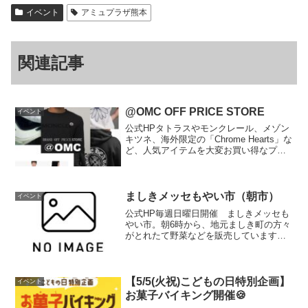
イベント
アミュプラザ熊本
関連記事
@OMC OFF PRICE STORE
イベント
公式HPタトラスやモンクレール、メゾン
キツネ、海外限定の「Chrome Hearts」な
ど、人気アイテムを大変お買い得なプラ
イスで取り揃えております。＠OMC OFF
PRICE STOREは 12月21日～22日の2日
間限り。サイズや色も...
ましきメッセもやい市（朝市）
イベント
公式HP毎週日曜日開催 ましきメッセも
やい市。朝6時から、地元ましき町の方々
がとれたて野菜などを販売しています。
朝の散歩がてら、おしゃべりを楽しみに
お出でください。（冬季は、6時30分～
です）開催情報開催日時毎週日曜日 6時
～8時（売切れ...
【5/5(火祝)こどもの日特別企画】
イベント
お菓子バイキング開催🍪